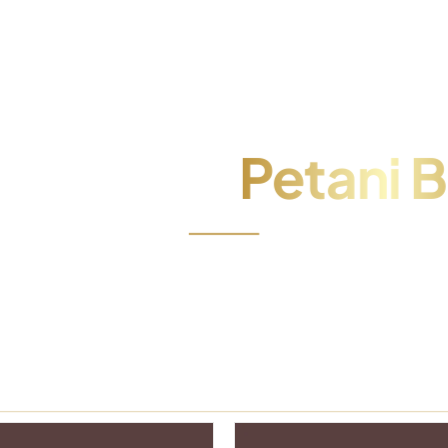
Casa
Petani
Contatto
lcome to
Petani 