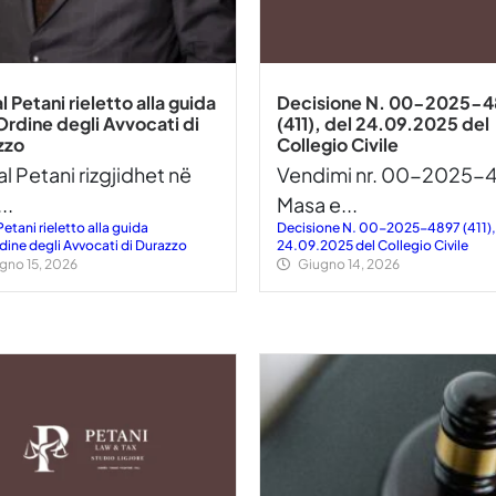
l Petani rieletto alla guida
Decisione N. 00-2025-4
Ordine degli Avvocati di
(411), del 24.09.2025 del
zzo
Collegio Civile
l Petani rizgjidhet në
Vendimi nr. 00-2025-
..
Masa e...
Petani rieletto alla guida
Decisione N. 00-2025-4897 (411),
dine degli Avvocati di Durazzo
24.09.2025 del Collegio Civile
gno 15, 2026
Giugno 14, 2026