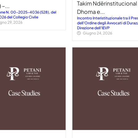
Takim Ndërinstitucional
 –...
Dhoma e...
one N. 00-2025-4036 (528), del
026 del Collegio Civile
Incontro Interistituzionale tra il Pr
gno 29, 2026
dell'Ordine degli Avvocati di Durazz
Direzione dell'IEVP
Giugno 24, 2026