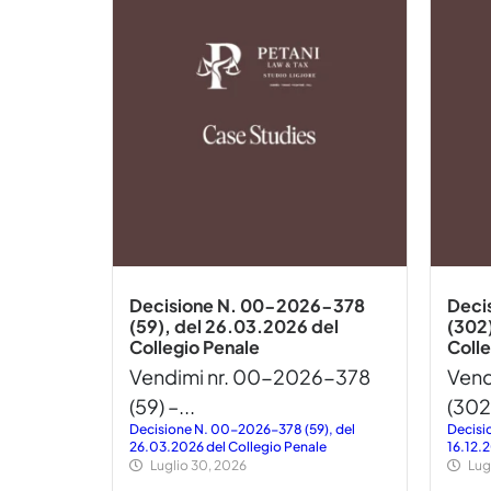
Decisione N. 00-2026-378
Deci
(59), del 26.03.2026 del
(302)
Collegio Penale
Colle
Vendimi nr. 00-2026-378
Vend
(59) –...
(302)
Decisione N. 00-2026-378 (59), del
Decisi
26.03.2026 del Collegio Penale
16.12.
Luglio 30, 2026
Lug