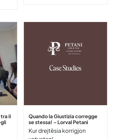
tra il
Quando la Giustizia corregge
gli
se stessa! – Lorval Petani
Kur drejtësia korrigjon
vetveten! –...