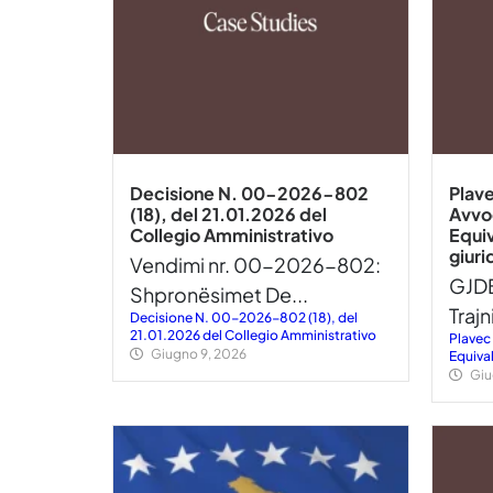
Decisione N. 00-2026-802
Plave
(18), del 21.01.2026 del
Avvoc
Collegio Amministrativo
Equiv
giuri
Vendimi nr. 00-2026-802:
GJDB
Shpronësimet De...
Trajn
Decisione N. 00-2026-802 (18), del
21.01.2026 del Collegio Amministrativo
Plavec 
Giugno 9, 2026
Equiva
Giu