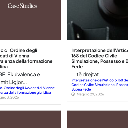
c c. Ordine degli
Interpretazione dell'Artic
ati di Vienna:
168 del Codice Civile:
alenza della formazione
Simulazione, Possesso e 
dica
Fede
E: Ekuivalenca e
të drejtat...
Interpretazione dell'Articolo 168 de
imit Ligjor...
Codice Civile: Simulazione, Posses
c. Ordine degli Avvocati di Vienna:
Buona Fede
lenza della formazione giuridica
Maggio 29, 2026
gno 3, 2026