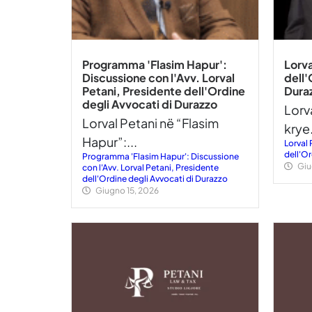
Programma 'Flasim Hapur':
Lorva
Discussione con l'Avv. Lorval
dell'
Petani, Presidente dell'Ordine
Dura
degli Avvocati di Durazzo
Lorva
Lorval Petani në “Flasim
krye.
Hapur”:...
Lorval 
dell'Or
Programma 'Flasim Hapur': Discussione
Giu
con l'Avv. Lorval Petani, Presidente
dell'Ordine degli Avvocati di Durazzo
Giugno 15, 2026