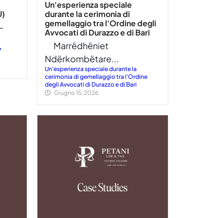
.
Un'esperienza speciale
U)
durante la cerimonia di
gemellaggio tra l'Ordine degli
–
Avvocati di Durazzo e di Bari
Marrëdhëniet
7
Ndërkombëtare...
Un'esperienza speciale durante la
cerimonia di gemellaggio tra l'Ordine
degli Avvocati di Durazzo e di Bari
Giugno 15, 2026