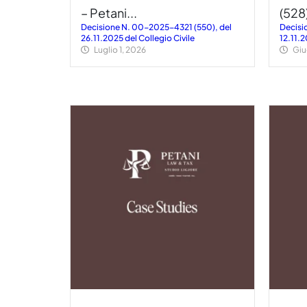
– Petani...
(528)
Decisione N. 00-2025-4321 (550), del
Decisi
26.11.2025 del Collegio Civile
12.11.2
Luglio 1, 2026
Giu