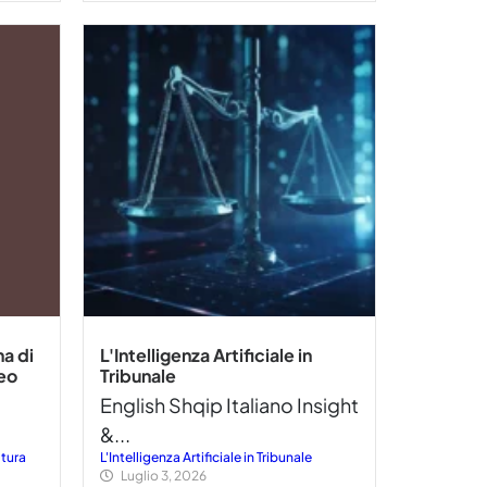
na di
L'Intelligenza Artificiale in
peo
Tribunale
English Shqip Italiano Insight
&...
itura
L'Intelligenza Artificiale in Tribunale
Luglio 3, 2026