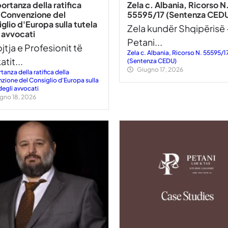
ortanza della ratifica
Zela c. Albania, Ricorso N
a Convenzione del
55595/17 (Sentenza CED
glio d'Europa sulla tutela
Zela kundër Shqipërisë 
 avvocati
Petani...
jtja e Profesionit të
Zela c. Albania, Ricorso N. 55595/1
tit...
(Sentenza CEDU)
Giugno 17, 2026
tanza della ratifica della
zione del Consiglio d'Europa sulla
degli avvocati
gno 18, 2026