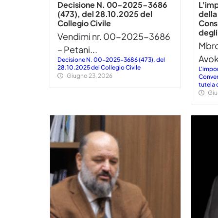
Decisione N. 00-2025-3686
L'imp
(473), del 28.10.2025 del
dell
Collegio Civile
Consi
degli
Vendimi nr. 00-2025-3686
Mbro
– Petani...
Avoka
Decisione N. 00-2025-3686 (473), del
28.10.2025 del Collegio Civile
L'impor
Giugno 23, 2026
Conven
tutela 
Giu