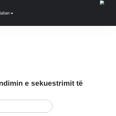
Italian
endimin e sekuestrimit të
n e sekuestrimit të zyrës