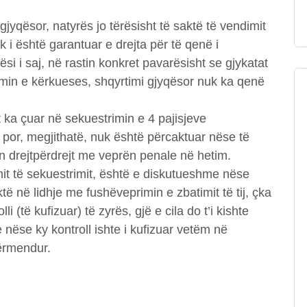
yqësor, natyrës jo tërësisht të saktë të vendimit
k i është garantuar e drejta për të qenë i
i i saj, në rastin konkret pavarësisht se gjykatat
imin e kërkueses, shqyrtimi gjyqësor nuk ka qenë
t ka çuar në sekuestrimin e 4 pajisjeve
por, megjithatë, nuk është përcaktuar nëse të
n drejtpërdrejt me veprën penale në hetim.
t të sekuestrimit, është e diskutueshme nëse
ë në lidhje me fushëveprimin e zbatimit të tij, çka
i (të kufizuar) të zyrës, gjë e cila do t’i kishte
 nëse ky kontroll ishte i kufizuar vetëm në
ërmendur.