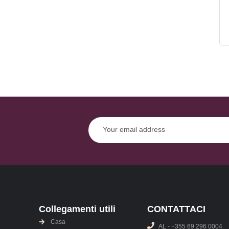
Collegamenti utili
CONTATTACI
Casa
AL - +355 69 296 0004