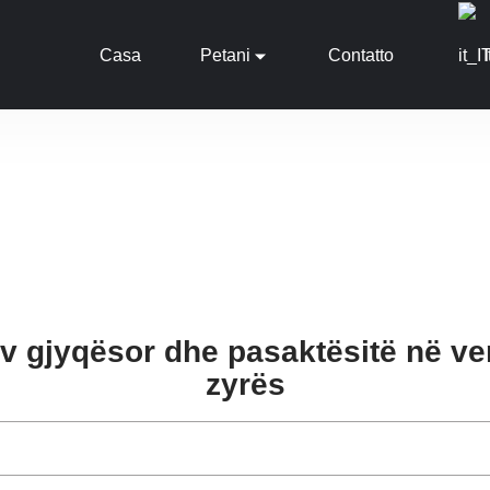
Casa
Petani
Contatto
tiv gjyqësor dhe pasaktësitë në v
zyrës
Titulli Shqyrtimi joefektiv gjyqësor dhe pasaktësitë në vendimi