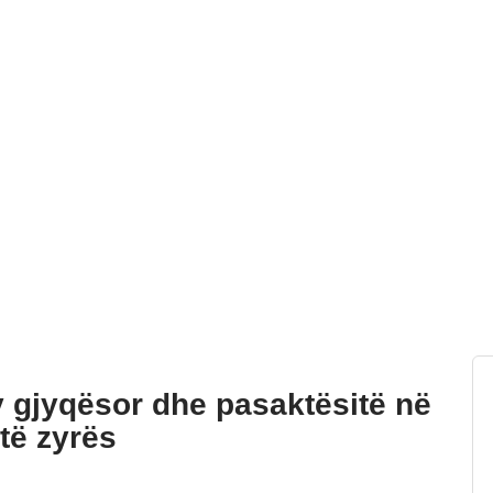
iv gjyqësor dhe pasaktësitë në
të zyrës