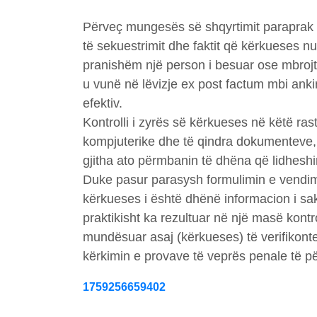
Përveç mungesës së shqyrtimit paraprak gj
të sekuestrimit dhe faktit që kërkueses nu
pranishëm një person i besuar ose mbrojtës
u vunë në lëvizje ex post factum mbi ank
efektiv.
Kontrolli i zyrës së kërkueses në këtë ras
kompjuterike dhe të qindra dokumenteve, 
gjitha ato përmbanin të dhëna që lidheshi
Duke pasur parasysh formulimin e vendimi
kërkueses i është dhënë informacion i sakt
praktikisht ka rezultuar në një masë kontroll
mundësuar asaj (kërkueses) të verifikonte
kërkimin e provave të veprës penale të p
1759256659402