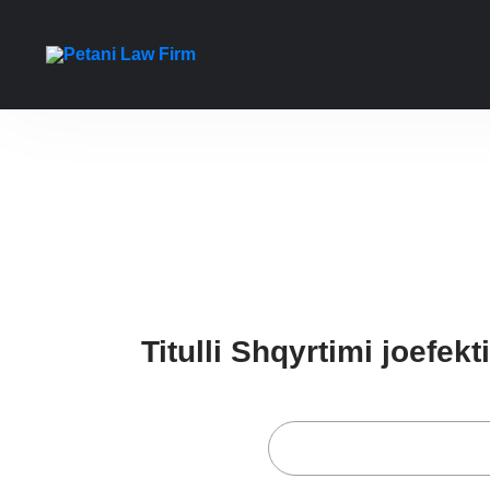
Titulli Shqyrtimi joefek
Casa
Petani Blog