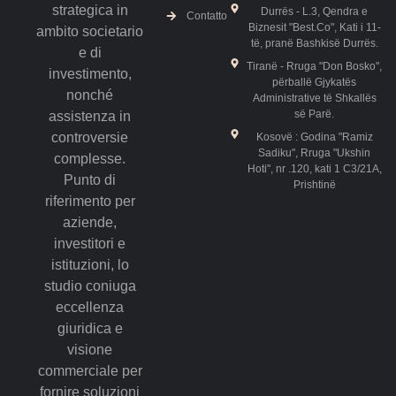
strategica in
Durrës - L.3, Qendra e
Contatto
Biznesit "Best.Co", Kati i 11-
ambito societario
të, pranë Bashkisë Durrës.
e di
Tiranë - Rruga "Don Bosko",
investimento,
përballë Gjykatës
nonché
Administrative të Shkallës
së Parë.
assistenza in
controversie
Kosovë : Godina "Ramiz
Sadiku", Rruga "Ukshin
complesse.
Hoti", nr .120, kati 1 C3/21A,
Punto di
Prishtinë
riferimento per
aziende,
investitori e
istituzioni, lo
studio coniuga
eccellenza
giuridica e
visione
commerciale per
fornire soluzioni