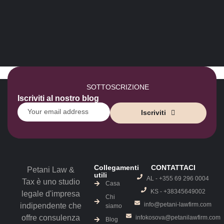
SOTTOSCRIZIONE
Iscriviti al nostro blog
Iscriviti
Collegamenti
CONTATTACI
Petani Law &
utili
AL - +355 69 296 0004
Tax è uno studio
Casa
KS - ‎+38345649002
legale d'impresa
Chi
info@petani-lawfirm.com
indipendente che
siamo
offre consulenza
infokosova@petanilawfirm.com
Blog