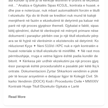
adi kundër tij dhe jo të kërkojë lëshimin e urdhrit të ekzekuti
mit…” Analiza e Gjykatës Sipas KCGJL, kontrata e huasë, e
dhe pse e noterizuar, nuk mbart automatikisht forcën e titulli
t ekzekutiv. Kjo do të thotë se kreditori nuk mund të kalojë
menjëherë në fazën e ekzekutimit të detyrimit pa kaluar më
parë në një proces gjyqësor themeli. Gjykatat e faktit, sipas
këtij qëndrimi, duhet të vlerësojnë në mënyrë primare nëse
dokumenti i paraqitur përbën ose jo një titull ekzekutiv përp
ara se të hyjnë në vlerësimin e ekzistencës së detyrimit. Ko
nkluzionet Kyçe ✦ Neni 510/d i KPC nuk e njeh kontratën e
huasë noteriale si titull ekzekutiv të mirëfilltë. ✦ Në rast mos
përmbushjeje, rruga e vetme ligjore është padia kundër de
bitorit. ✦ Kërkesa për urdhër ekzekutimi pa një proces gjyq
ësor paraprak është proceduralisht e pasaktë për këtë lloj k
ontrate. Dokumentacioni Zyrtar Shkarkoni vendimin e plotë
për të lexuar arsyetimin e detajuar ligjor të Kolegjit Civil. Sh
karko Vendimin (DOCX) Kodi i Procedurës Civile • MMXXIV
Kontratë Huaje Titull Ekzekutiv Gjykata e Lartë
Read More