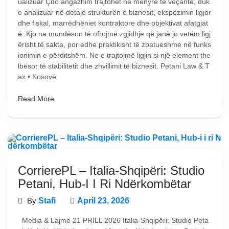
ualizuar Çdo angazhim trajtohet në mënyrë të veçantë, duk
e analizuar në detaje strukturën e biznesit, ekspozimin ligjor
dhe fiskal, marrëdhëniet kontraktore dhe objektivat afatgjat
ë. Kjo na mundëson të ofrojmë zgjidhje që janë jo vetëm ligj
ërisht të sakta, por edhe praktikisht të zbatueshme në funks
ionimin e përditshëm. Ne e trajtojmë ligjin si një element the
lbësor të stabilitetit dhe zhvillimit të biznesit. Petani Law & T
ax • Kosovë
Read More
CorrierePL – Italia-Shqipëri: Studio
Petani, Hub-I I Ri Ndërkombëtar
By
Stafi
April 23, 2026
Media & Lajme 21 PRILL 2026 Italia-Shqipëri: Studio Peta