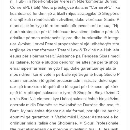
ni, Hub-i i ri Ndërkombëtar Vlerësim Ndërkombëtar Burimi:
CorrierePL (Itali) Media prestigjoze italiane “CorrierePL” i ka
kushtuar së fundmi një artikull rritjes strategjike të Shqipëris
ë si një kufi i rëndësishëm zhvillimi, duke vlerësuar Studio P
etani si pikën kyçe të referencës për investitorët e huaj. “Nj
ë urë strategjike për të lehtësuar investimet italiane përtej A
driatikut përmes asistencës ligjore dhe burokratike të integr
uar. Avokati Lorval Petani propozohet si një udhëheqës stra
tegjik që ka transformuar ‘Petani Law & Tax’ në një Hub leht
ësues për sipërmarrësit.” Asistencë pa Pengesa Sipas medi
as italiane, forca e studios qëndron në aftësinë për të shoq
ëruar sipërmarrësin në çdo hap, duke garantuar që ata të
mos ndihen kurrë vetëm përballë një tregu të huaj. Studio P
etani menaxhon të gjithë procesin administrativ, duke sigur
uar një tranzicion të qetë dhe të sigurt për bizneset që kërk
ojnë të replikojnë suksesin e tyre në Shqipëri. Binjakëzimi D
urrës-Bari Një element kyç i kësaj suksesi është binjakëzimi
operativ midis Dhomës së Avokatisë së Durrësit dhe asaj të
Barit. Ky nuk është thjesht një akt formal, por një urë bashk
ëpunimi që garanton: ✦ Vazhdimësi Ligjore: Asistencë e ko
ordinuar midis Italisë dhe Shqipërisë. ✦ Siguri Profesionale:
Një rrjet ekspertësh që mbrojnë investimin tuaj. ✦ Besuesh