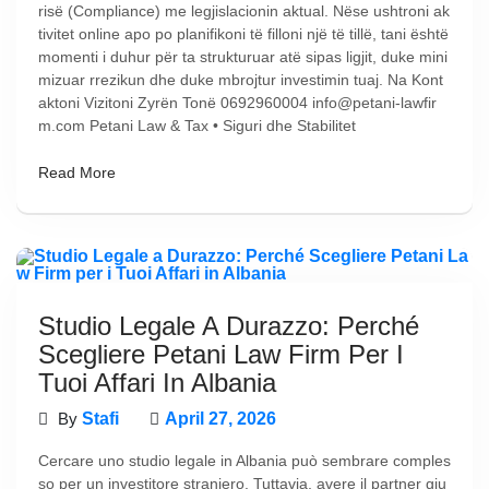
risë (Compliance) me legjislacionin aktual. Nëse ushtroni ak
tivitet online apo po planifikoni të filloni një të tillë, tani është
momenti i duhur për ta strukturuar atë sipas ligjit, duke mini
mizuar rrezikun dhe duke mbrojtur investimin tuaj. Na Kont
aktoni Vizitoni Zyrën Tonë 0692960004 info@petani-lawfir
m.com Petani Law & Tax • Siguri dhe Stabilitet
Read More
Studio Legale A Durazzo: Perché
Scegliere Petani Law Firm Per I
Tuoi Affari In Albania
By
Stafi
April 27, 2026
Cercare uno studio legale in Albania può sembrare comples
so per un investitore straniero. Tuttavia, avere il partner giu