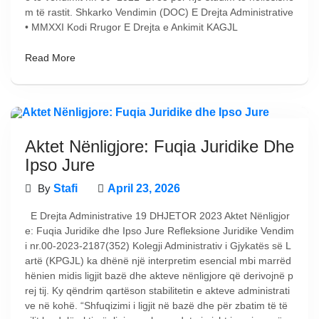
m të rastit. Shkarko Vendimin (DOC) E Drejta Administrative
• MMXXI Kodi Rrugor E Drejta e Ankimit KAGJL
Read More
Aktet Nënligjore: Fuqia Juridike Dhe
Ipso Jure
By
Stafi
April 23, 2026
E Drejta Administrative 19 DHJETOR 2023 Aktet Nënligjor
e: Fuqia Juridike dhe Ipso Jure Refleksione Juridike Vendim
i nr.00-2023-2187(352) Kolegji Administrativ i Gjykatës së L
artë (KPGJL) ka dhënë një interpretim esencial mbi marrëd
hënien midis ligjit bazë dhe akteve nënligjore që derivojnë p
rej tij. Ky qëndrim qartëson stabilitetin e akteve administrati
ve në kohë. “Shfuqizimi i ligjit në bazë dhe për zbatim të të