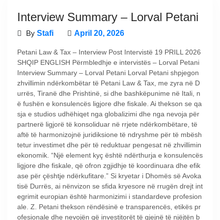
Interview Summary – Lorval Petani
By
Stafi
April 20, 2026
Petani Law & Tax – Interview Post Intervistë 19 PRILL 2026
SHQIP ENGLISH Përmbledhje e intervistës – Lorval Petani
Interview Summary – Lorval Petani Lorval Petani shpjegon
zhvillimin ndërkombëtar të Petani Law & Tax, me zyra në D
urrës, Tiranë dhe Prishtinë, si dhe bashkëpunime në Itali, n
ë fushën e konsulencës ligjore dhe fiskale. Ai thekson se qa
sja e studios udhëhiqet nga globalizimi dhe nga nevoja për
partnerë ligjorë të konsoliduar në rrjete ndërkombëtare, të
aftë të harmonizojnë juridiksione të ndryshme për të mbësh
tetur investimet dhe për të reduktuar pengesat në zhvillimin
ekonomik. “Një element kyç është ndërthurja e konsulencës
ligjore dhe fiskale, që ofron zgjidhje të koordinuara dhe efik
ase për çështje ndërkufitare.” Si kryetar i Dhomës së Avoka
tisë Durrës, ai nënvizon se sfida kryesore në rrugën drejt int
egrimit europian është harmonizimi i standardeve profesion
ale. Z. Petani thekson rëndësinë e transparencës, etikës pr
ofesionale dhe nevojën që investitorët të gjejnë të njëjtën b