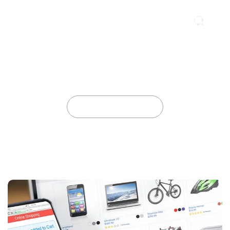
Tregtia Online: Regjistrimi si Domosdoshmëri
Ligjore
Home
2026
April