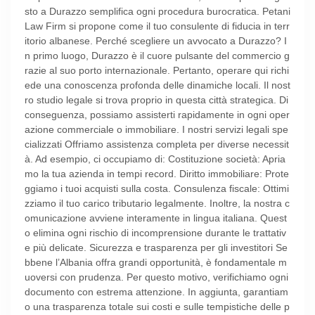
sto a Durazzo semplifica ogni procedura burocratica. Petani
Law Firm si propone come il tuo consulente di fiducia in terr
itorio albanese. Perché scegliere un avvocato a Durazzo? I
n primo luogo, Durazzo è il cuore pulsante del commercio g
razie al suo porto internazionale. Pertanto, operare qui richi
ede una conoscenza profonda delle dinamiche locali. Il nost
ro studio legale si trova proprio in questa città strategica. Di
conseguenza, possiamo assisterti rapidamente in ogni oper
azione commerciale o immobiliare. I nostri servizi legali spe
cializzati Offriamo assistenza completa per diverse necessit
à. Ad esempio, ci occupiamo di: Costituzione società: Apria
mo la tua azienda in tempi record. Diritto immobiliare: Prote
ggiamo i tuoi acquisti sulla costa. Consulenza fiscale: Ottimi
zziamo il tuo carico tributario legalmente. Inoltre, la nostra c
omunicazione avviene interamente in lingua italiana. Quest
o elimina ogni rischio di incomprensione durante le trattativ
e più delicate. Sicurezza e trasparenza per gli investitori Se
bbene l’Albania offra grandi opportunità, è fondamentale m
uoversi con prudenza. Per questo motivo, verifichiamo ogni
documento con estrema attenzione. In aggiunta, garantiam
o una trasparenza totale sui costi e sulle tempistiche delle p