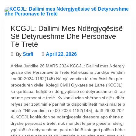
KCGJL: Dallimi Mes Ndërgjyqësisë
Së Detyrueshme Dhe Personave
Të Tretë
By
Stafi
April 22, 2026
Arkiva Juridike 26 MARS 2024 KCGJL: Dallimi mes Ndërgjy
qësisë dhe Personave të Tretë Refleksione Juridike Vendim
i nr.00-2024-1192(145) Në një vendim të rëndësishëm për
procedurën civile, Kolegji Civil i Gjykatës së Lartë (KCGJL)
ka qartësuar kufijtë e ndërgjyqësisë së detyrueshme në rap
ort me personat e tretë. Ky konkluzion shërben si një udhër
rëfyes për zbatimin e parimit të disponibilitetit maksimal të p
adisë. “Në vendimin nr.00-2024-1192(145), datë 26.03.202
4, KCGJL konkludon se ndërgjyqësia dytësore apo thënë n
dryshe personat e tretë, nuk mundet të jenë pjesë e ndërgj
yqësisë së detyrueshme, pasi në këtë kategori palësh bëhe
t fjalë vetëm për palët në kuptimin e ngushtë nga varet e dr