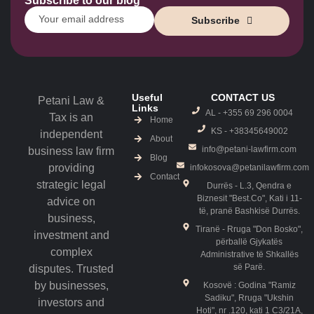
Subscribe to our blog
Subscribe
Useful
CONTACT US
Petani Law &
Links
AL - +355 69 296 0004
Tax is an
Home
KS - ‎+38345649002
independent
About
info@petani-lawfirm.com
business law firm
Blog
providing
infokosova@petanilawfirm.com
Contact
strategic legal
Durrës - L.3, Qendra e
Biznesit "Best.Co", Kati i 11-
advice on
të, pranë Bashkisë Durrës.
business,
Tiranë - Rruga "Don Bosko",
investment and
përballë Gjykatës
complex
Administrative të Shkallës
së Parë.
disputes. Trusted
by businesses,
Kosovë : Godina "Ramiz
Sadiku", Rruga "Ukshin
investors and
Hoti", nr .120, kati 1 C3/21A,