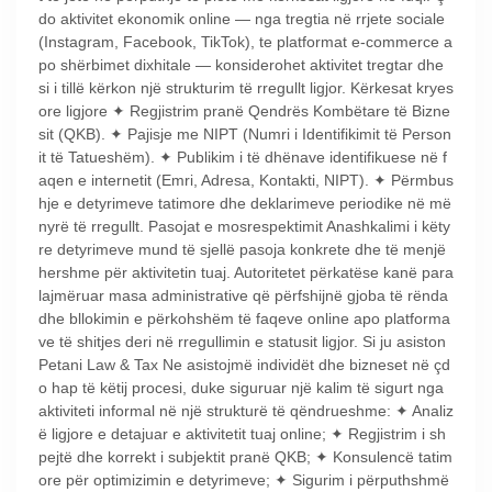
do aktivitet ekonomik online — nga tregtia në rrjete sociale
(Instagram, Facebook, TikTok), te platformat e-commerce a
po shërbimet dixhitale — konsiderohet aktivitet tregtar dhe
si i tillë kërkon një strukturim të rregullt ligjor. Kërkesat kryes
ore ligjore ✦ Regjistrim pranë Qendrës Kombëtare të Bizne
sit (QKB). ✦ Pajisje me NIPT (Numri i Identifikimit të Person
it të Tatueshëm). ✦ Publikim i të dhënave identifikuese në f
aqen e internetit (Emri, Adresa, Kontakti, NIPT). ✦ Përmbus
hje e detyrimeve tatimore dhe deklarimeve periodike në më
nyrë të rregullt. Pasojat e mosrespektimit Anashkalimi i këty
re detyrimeve mund të sjellë pasoja konkrete dhe të menjë
hershme për aktivitetin tuaj. Autoritetet përkatëse kanë para
lajmëruar masa administrative që përfshijnë gjoba të rënda
dhe bllokimin e përkohshëm të faqeve online apo platforma
ve të shitjes deri në rregullimin e statusit ligjor. Si ju asiston
Petani Law & Tax Ne asistojmë individët dhe bizneset në çd
o hap të këtij procesi, duke siguruar një kalim të sigurt nga
aktiviteti informal në një strukturë të qëndrueshme: ✦ Analiz
ë ligjore e detajuar e aktivitetit tuaj online; ✦ Regjistrim i sh
pejtë dhe korrekt i subjektit pranë QKB; ✦ Konsulencë tatim
ore për optimizimin e detyrimeve; ✦ Sigurim i përputhshmë