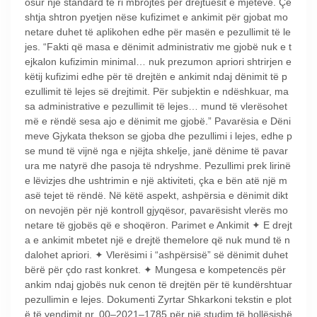
osur një standard të ri mbrojtës për drejtuesit e mjeteve. Çë
shtja shtron pyetjen nëse kufizimet e ankimit për gjobat mo
netare duhet të aplikohen edhe për masën e pezullimit të le
jes. “Fakti që masa e dënimit administrativ me gjobë nuk e t
ejkalon kufizimin minimal… nuk prezumon apriori shtrirjen e
këtij kufizimi edhe për të drejtën e ankimit ndaj dënimit të p
ezullimit të lejes së drejtimit. Për subjektin e ndëshkuar, ma
sa administrative e pezullimit të lejes… mund të vlerësohet
më e rëndë sesa ajo e dënimit me gjobë.” Pavarësia e Dëni
meve Gjykata thekson se gjoba dhe pezullimi i lejes, edhe p
se mund të vijnë nga e njëjta shkelje, janë dënime të pavar
ura me natyrë dhe pasoja të ndryshme. Pezullimi prek lirinë
e lëvizjes dhe ushtrimin e një aktiviteti, çka e bën atë një m
asë tejet të rëndë. Në këtë aspekt, ashpërsia e dënimit dikt
on nevojën për një kontroll gjyqësor, pavarësisht vlerës mo
netare të gjobës që e shoqëron. Parimet e Ankimit ✦ E drejt
a e ankimit mbetet një e drejtë themelore që nuk mund të n
dalohet apriori. ✦ Vlerësimi i “ashpërsisë” së dënimit duhet
bërë për çdo rast konkret. ✦ Mungesa e kompetencës për
ankim ndaj gjobës nuk cenon të drejtën për të kundërshtuar
pezullimin e lejes. Dokumenti Zyrtar Shkarkoni tekstin e plot
ë të vendimit nr. 00–2021–1785 për një studim të hollësishë