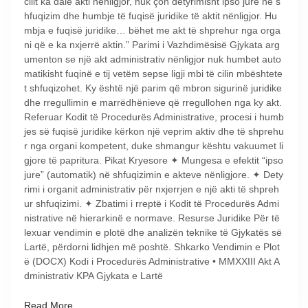
cilit ka dalë akti nënligjor, nuk çon detyrimisht ipso jure në s
hfuqizim dhe humbje të fuqisë juridike të aktit nënligjor. Hu
mbja e fuqisë juridike… bëhet me akt të shprehur nga orga
ni që e ka nxjerrë aktin.” Parimi i Vazhdimësisë Gjykata arg
umenton se një akt administrativ nënligjor nuk humbet auto
matikisht fuqinë e tij vetëm sepse ligji mbi të cilin mbështete
t shfuqizohet. Ky është një parim që mbron sigurinë juridike
dhe rregullimin e marrëdhënieve që rregullohen nga ky akt.
Referuar Kodit të Procedurës Administrative, procesi i humb
jes së fuqisë juridike kërkon një veprim aktiv dhe të shprehu
r nga organi kompetent, duke shmangur kështu vakuumet li
gjore të papritura. Pikat Kryesore ✦ Mungesa e efektit “ipso
jure” (automatik) në shfuqizimin e akteve nënligjore. ✦ Dety
rimi i organit administrativ për nxjerrjen e një akti të shpreh
ur shfuqizimi. ✦ Zbatimi i rreptë i Kodit të Procedurës Admi
nistrative në hierarkinë e normave. Resurse Juridike Për të
lexuar vendimin e plotë dhe analizën teknike të Gjykatës së
Lartë, përdorni lidhjen më poshtë. Shkarko Vendimin e Plot
ë (DOCX) Kodi i Procedurës Administrative • MMXXIII Akt A
dministrativ KPA Gjykata e Lartë
Read More