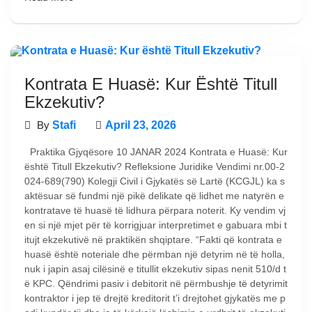
Kontrata E Huasë: Kur Është Titull
Ekzekutiv?
By
Stafi
April 23, 2026
Praktika Gjyqësore 10 JANAR 2024 Kontrata e Huasë: Kur
është Titull Ekzekutiv? Refleksione Juridike Vendimi nr.00-2
024-689(790) Kolegji Civil i Gjykatës së Lartë (KCGJL) ka s
aktësuar së fundmi një pikë delikate që lidhet me natyrën e
kontratave të huasë të lidhura përpara noterit. Ky vendim vj
en si një mjet për të korrigjuar interpretimet e gabuara mbi t
itujt ekzekutivë në praktikën shqiptare. “Fakti që kontrata e
huasë është noteriale dhe përmban një detyrim në të holla,
nuk i japin asaj cilësinë e titullit ekzekutiv sipas nenit 510/d t
ë KPC. Qëndrimi pasiv i debitorit në përmbushje të detyrimit
kontraktor i jep të drejtë kreditorit t’i drejtohet gjykatës me p