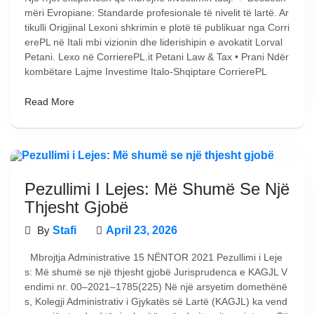
mëri Evropiane: Standarde profesionale të nivelit të lartë. Ar
tikulli Origjinal Lexoni shkrimin e plotë të publikuar nga Corri
erePL në Itali mbi vizionin dhe liderishipin e avokatit Lorval
Petani. Lexo në CorrierePL.it Petani Law & Tax • Prani Ndër
kombëtare Lajme Investime Italo-Shqiptare CorrierePL
Read More
Pezullimi I Lejes: Më Shumë Se Një
Thjesht Gjobë
By
Stafi
April 23, 2026
Mbrojtja Administrative 15 NËNTOR 2021 Pezullimi i Leje
s: Më shumë se një thjesht gjobë Jurisprudenca e KAGJL V
endimi nr. 00–2021–1785(225) Në një arsyetim domethënë
s, Kolegji Administrativ i Gjykatës së Lartë (KAGJL) ka vend