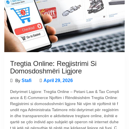
Tregtia Online: Regjistrimi Si
Domosdoshmëri Ligjore
By
Stafi
April 29, 2026
Detyrimet Ligjore: Tregtia Online – Petani Law & Tax Compli
ance & E-Commerce Njoftim i Rëndësishëm Tregtia Online:
Regjistrimi si domosdoshmëri ligjore Në vijim të njoftimit të f
undit nga Administrata Tatimore mbi detyrimet për regjistrim
in dhe transparencën e aktiviteteve tregtare online, është e
qartë se çdo individ apo subjekt që operon në internet duhe
t të jetë në përputhje të plotë me kërkesat ligjore në fuqi. Ç