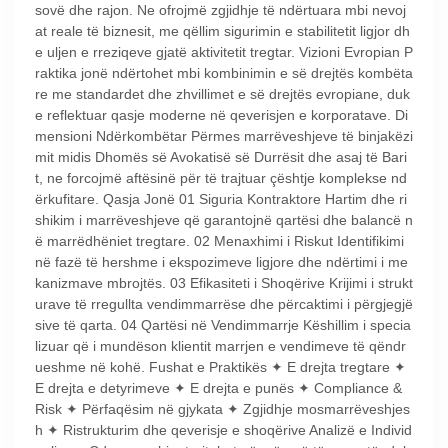
sovë dhe rajon. Ne ofrojmë zgjidhje të ndërtuara mbi nevoj
at reale të biznesit, me qëllim sigurimin e stabilitetit ligjor dh
e uljen e rreziqeve gjatë aktivitetit tregtar. Vizioni Evropian P
raktika jonë ndërtohet mbi kombinimin e së drejtës kombëta
re me standardet dhe zhvillimet e së drejtës evropiane, duk
e reflektuar qasje moderne në qeverisjen e korporatave. Di
mensioni Ndërkombëtar Përmes marrëveshjeve të binjakëzi
mit midis Dhomës së Avokatisë së Durrësit dhe asaj të Bari
t, ne forcojmë aftësinë për të trajtuar çështje komplekse nd
ërkufitare. Qasja Jonë 01 Siguria Kontraktore Hartim dhe ri
shikim i marrëveshjeve që garantojnë qartësi dhe balancë n
ë marrëdhëniet tregtare. 02 Menaxhimi i Riskut Identifikimi
në fazë të hershme i ekspozimeve ligjore dhe ndërtimi i me
kanizmave mbrojtës. 03 Efikasiteti i Shoqërive Krijimi i strukt
urave të rregullta vendimmarrëse dhe përcaktimi i përgjegjë
sive të qarta. 04 Qartësi në Vendimmarrje Këshillim i specia
lizuar që i mundëson klientit marrjen e vendimeve të qëndr
ueshme në kohë. Fushat e Praktikës ✦ E drejta tregtare ✦
E drejta e detyrimeve ✦ E drejta e punës ✦ Compliance &
Risk ✦ Përfaqësim në gjykata ✦ Zgjidhje mosmarrëveshjes
h ✦ Ristrukturim dhe qeverisje e shoqërive Analizë e Individ