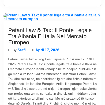
Petani Law & Tax: Il Ponte Legale
Tra Albania E Italia Nel Mercato
Europeo
By
Stafi
April 17, 2026
Petani Law & Tax – Blog Post Lajme & Publikime 17 PRILL
2026 Petani Law & Tax: il ponte legale tra Albania e Italia ne
l mercato europeo Kemi kënaqësinë të ndajmë publikimin n
ga media italiane Gazeta Arbëreshe, kushtuar Petani Law &
Tax dhe rolit të saj në shërbimet ligjore dhe fiskale ndërmjet
Shqipërisë, Italisë dhe Europës. Artikulli e paraqet Petani La
w & Tax si një standard në rritje në tregun ligjor, duke vlerës
uar profesionalizmin, seriozitetin dhe vizionin ndërkombëtar
që karakterizon zhvillimin e saj. Me një prezencë të konsoli
duar në Durrës, Tiranë dhe Prishtinë, si dhe me një rrjet ba