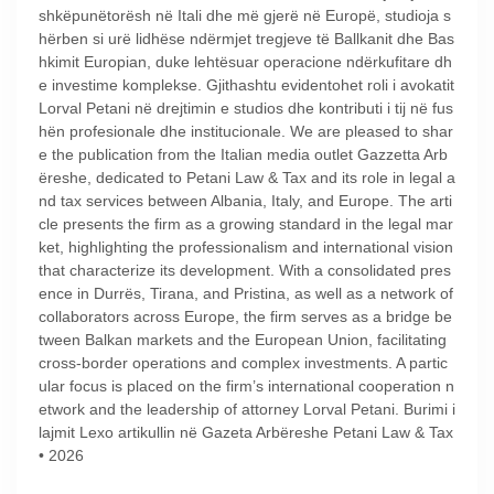
shkëpunëtorësh në Itali dhe më gjerë në Europë, studioja s
hërben si urë lidhëse ndërmjet tregjeve të Ballkanit dhe Bas
hkimit Europian, duke lehtësuar operacione ndërkufitare dh
e investime komplekse. Gjithashtu evidentohet roli i avokatit
Lorval Petani në drejtimin e studios dhe kontributi i tij në fus
hën profesionale dhe institucionale. We are pleased to shar
e the publication from the Italian media outlet Gazzetta Arb
ëreshe, dedicated to Petani Law & Tax and its role in legal a
nd tax services between Albania, Italy, and Europe. The arti
cle presents the firm as a growing standard in the legal mar
ket, highlighting the professionalism and international vision
that characterize its development. With a consolidated pres
ence in Durrës, Tirana, and Pristina, as well as a network of
collaborators across Europe, the firm serves as a bridge be
tween Balkan markets and the European Union, facilitating
cross-border operations and complex investments. A partic
ular focus is placed on the firm’s international cooperation n
etwork and the leadership of attorney Lorval Petani. Burimi i
lajmit Lexo artikullin në Gazeta Arbëreshe Petani Law & Tax
• 2026