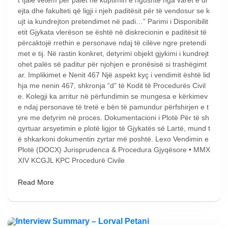
ejta dhe fakulteti që ligji i njeh paditësit për të vendosur se k
ujt ia kundrejton pretendimet në padi…” Parimi i Disponibilit
etit Gjykata vlerëson se është në diskrecionin e paditësit të
përcaktojë rrethin e personave ndaj të cilëve ngre pretendi
met e tij. Në rastin konkret, detyrimi objekt gjykimi i kundrejt
ohet palës së paditur për njohjen e pronësisë si trashëgimt
ar. Implikimet e Nenit 467 Një aspekt kyç i vendimit është lid
hja me nenin 467, shkronja “d” të Kodit të Procedurës Civil
e. Kolegji ka arritur në përfundimin se mungesa e kërkimev
e ndaj personave të tretë e bën të pamundur përfshirjen e t
yre me detyrim në proces. Dokumentacioni i Plotë Për të sh
qyrtuar arsyetimin e plotë ligjor të Gjykatës së Lartë, mund t
ë shkarkoni dokumentin zyrtar më poshtë. Lexo Vendimin e
Plotë (DOCX) Jurisprudenca & Procedura Gjyqësore • MMX
XIV KCGJL KPC Procedurë Civile
Read More