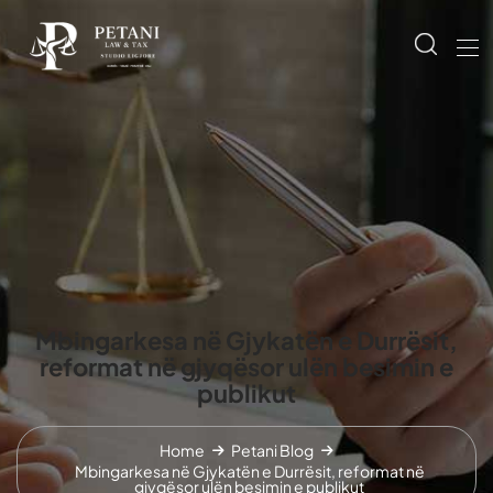
Mbingarkesa në Gjykatën e Durrësit,
reformat në gjyqësor ulën besimin e
publikut
Home
Petani Blog
Mbingarkesa në Gjykatën e Durrësit, reformat në
gjyqësor ulën besimin e publikut