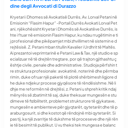
dine degli Avvocati di Durazzo
Kryetari i Dhomes së Avokatisë Durrës, Av. Lorval Petani në
Emisionin “Flasim Hapur” -Portali Durrës Avokati Lorval Pet
ani, njëkohësisht Kryetar i Dhomës së Avokatëve Durrës, is
hte i ftuar në emisionin Flasim Hapur, ku ndau rrugëtimin e ti
j profesional dhe pikëpamjet mbi zhvillimet në sistemin e d
rejtësisë. Z. Petani mban titullin Kavalier i Urdhrit të Maltës.
Ai prezantoi veprimtarinë e Petani Law & Tax, një studio e sp
ecializuar në të drejtën tregtare, por që trajton gjithashtu ç
ështje civile, penale dhe administrative. Studioja përfshin t
re struktura profesionale: avokatinë, noterinë dhe përmba
rimin, duke ofruar një paketë të plotë shërbimesh ligjore d
he duke ndjekur procese gjyqësore të rëndësishme. Në li
dhje me reformën në drejtësi, z. Petani u shpreh kritik ndaj
mënyrës së zbatimit të saj, duke theksuar mungesën e stu
dimeve të fizibilitetit, problemet strukturore të gjykatave,
mungesën e ambienteve për gjyqtarët, qytetarët dhe të p
araburgosurit, si dhe kostot që rëndojnë mbi qytetarët. Si
pas tij, ka një zvarritje të dukshme të proceseve dhe një rën
ie të besimit të publikut. U vu theksi tek mungesa e balanc