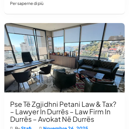
Per saperne di più
Pse Të Zgjidhni Petani Law & Tax?
– Lawyer In Durrës – Law Firm In
Durrës – Avokat Në Durrës
Stafi
Novembre 26, 2025
By