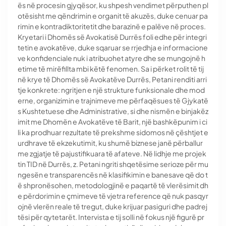
ës në procesin gjyqësor, ku shpesh vendimet përputhen pl
otësisht me qëndrimin e organit të akuzës, duke cenuar pa
rimin e kontradiktoritetit dhe barazinë e palëve në proces.
Kryetari i Dhomës së Avokatisë Durrës foli edhe për integri
tetin e avokatëve, duke sqaruar se rrjedhja e informacione
ve konfidenciale nuk i atribuohet atyre dhe se mungojnë h
etime të mirëfillta mbi këtë fenomen. Sa i përket rolit të tij
në krye të Dhomës së Avokatëve Durrës, Petani renditi arri
tje konkrete: ngritjen e një strukture funksionale dhe mod
erne, organizimin e trajnimeve me përfaqësues të Gjykatë
s Kushtetuese dhe Administrative, si dhe nismën e binjakëz
imit me Dhomën e Avokatëve të Barit, një bashkëpunim i ci
li ka prodhuar rezultate të prekshme sidomos në çështjet e
urdhrave të ekzekutimit, ku shumë biznese janë përballur
me zgjatje të pajustifikuara të afateve. Në lidhje me projek
tin TID në Durrës, z. Petani ngriti shqetësime serioze për mu
ngesën e transparencës në klasifikimin e banesave që do t
ë shpronësohen, metodologjinë e paqartë të vlerësimit dh
e përdorimin e çmimeve të vjetra reference që nuk pasqyr
ojnë vlerën reale të tregut, duke krijuar pasiguri dhe padrej
tësi për qytetarët. Intervista e tij solli në fokus një figurë pr