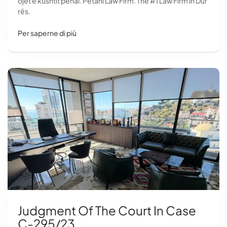
ojet e kushtit penal. Petani Law Firm. The #1 Law Firm in Dur
rës.
Per saperne di più
Judgment Of The Court In Case
C-295/23