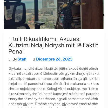
Titulli Rikualifikimi I Akuzës:
Kufizimi Ndaj Ndryshimit Të Faktit
Penal
Stafi
Dicembre 26, 2025
By
Gjykata mund të rikualifikojë të njëjtin fakt që është përsh
kruar në akuzë apo në kërkesën për gjykim dhe jo një fakt t
ë ri, i cili përmban elemente apo rrethana të reja që nuk i jan
ë njoftuar të pandehurit apo për të cilat prokuroria nuk ka u
shtruar ndjekjen penale. Kolegji vë në dukje se, me “fakt q
ë rezulton ndryshe” duhet të kuptojmë një fakt që paraqite
t ndryshe në mënyrë tërësore, nga ai i parashtruar në kërk
esën për gjykim. E thënë ndryshe, gjykata në emër të dhë