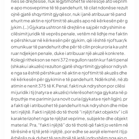
nies së drejtësisë, nuk legjitimohet të vlerësojë ato veprim
e apo mosveprime të të pandehurit, të cilat ndonëse rezult
ojnë gjatë shqyrtimit gjyqësor, nuk i janë atribuuar të pand
ehurit me aktin e njoftimit të akuzës apo në kërkesën për g
jykim.(…) Gjykata ushtron të drejtën e saj për ndryshimin e
cilësimit juridik të veprës penale, vetëm në lidhje me faktin
e përshkruar në kërkesën për gjykim, që i është njoftuar/k
omunikuar të pandehurit dhe për të cilin prokuroria ka usht
ruar ndjekjen penale, duke i atribuuar një akuzë konkrete.
Kolegji rithekson se neni 372 rregullon rastin kur fakti penal
(shkaku i akuzës) rezulton gjatë shqyrtimit gjyqësor ndrysh
e nga sa është përshkuar në aktin e njoftimit të akuzës dhe
në kërkesën për gjykimin e të pandehurit. Ndërkohë, në zb
atimin e nenit 375 të K.Penal, fakti nuk ndryshon por cilësi
mi juridik i tij (natyra e akuzës) rivlerësohet nga gjykata në p
ërputhje me parimin jura novit curia (gjykata e njeh ligjin), pr
a fakti që i atribuohet të pandehurit nuk ndryshon dhe mbe
tet i njëjtë. Fakti i njëjtë do të thotë “i njëjti fakt objektiv” i cili
karakterizohet nga te njëjtat veprime, subjekte dhe objekt
material. Pra, “fakti i njëjtë” do të thotë që fakti jo vetëm në
tërësinë e tij të jetë i njëjtë, por edhe se asnjë element i tij p
ërbërës nuk duhet të rezultojë të jetë i ndryshëm nga ajo q