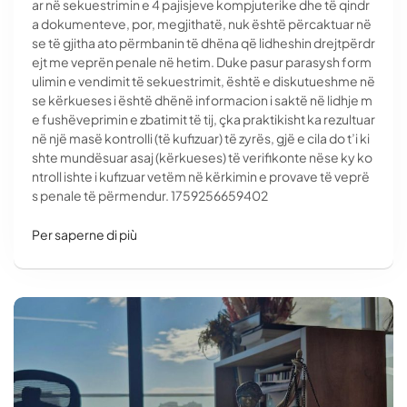
ar në sekuestrimin e 4 pajisjeve kompjuterike dhe të qindr
a dokumenteve, por, megjithatë, nuk është përcaktuar në
se të gjitha ato përmbanin të dhëna që lidheshin drejtpërdr
ejt me veprën penale në hetim. Duke pasur parasysh form
ulimin e vendimit të sekuestrimit, është e diskutueshme në
se kërkueses i është dhënë informacion i saktë në lidhje m
e fushëveprimin e zbatimit të tij, çka praktikisht ka rezultuar
në një masë kontrolli (të kufizuar) të zyrës, gjë e cila do t’i ki
shte mundësuar asaj (kërkueses) të verifikonte nëse ky ko
ntroll ishte i kufizuar vetëm në kërkimin e provave të veprë
s penale të përmendur. 1759256659402
Per saperne di più