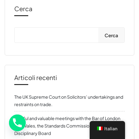
Cerca
Cerca
Articoli recenti
The UK Supreme Court on Solicitors’ undertakings and
restraints on trade.
Fruitful and valuable meetings with the Bar of London
and Wales, the Standards Commission and the
Italian
Disciplinary Board