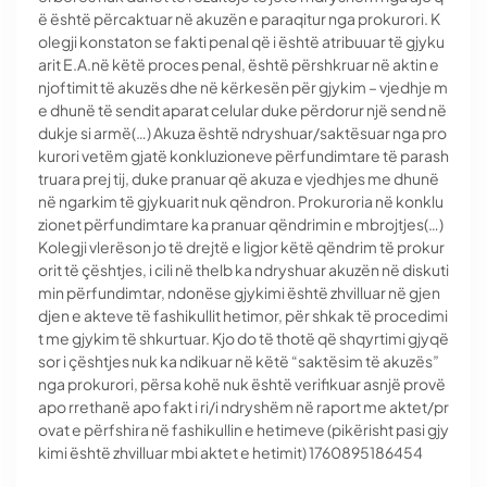
ë është përcaktuar në akuzën e paraqitur nga prokurori. K
olegji konstaton se fakti penal që i është atribuuar të gjyku
arit E.A.në këtë proces penal, është përshkruar në aktin e
njoftimit të akuzës dhe në kërkesën për gjykim – vjedhje m
e dhunë të sendit aparat celular duke përdorur një send në
dukje si armë(…) Akuza është ndryshuar/saktësuar nga pro
kurori vetëm gjatë konkluzioneve përfundimtare të parash
truara prej tij, duke pranuar që akuza e vjedhjes me dhunë
në ngarkim të gjykuarit nuk qëndron. Prokuroria në konklu
zionet përfundimtare ka pranuar qëndrimin e mbrojtjes(…)
Kolegji vlerëson jo të drejtë e ligjor këtë qëndrim të prokur
orit të çështjes, i cili në thelb ka ndryshuar akuzën në diskuti
min përfundimtar, ndonëse gjykimi është zhvilluar në gjen
djen e akteve të fashikullit hetimor, për shkak të procedimi
t me gjykim të shkurtuar. Kjo do të thotë që shqyrtimi gjyqë
sor i çështjes nuk ka ndikuar në këtë “saktësim të akuzës”
nga prokurori, përsa kohë nuk është verifikuar asnjë provë
apo rrethanë apo fakt i ri/i ndryshëm në raport me aktet/pr
ovat e përfshira në fashikullin e hetimeve (pikërisht pasi gjy
kimi është zhvilluar mbi aktet e hetimit) 1760895186454