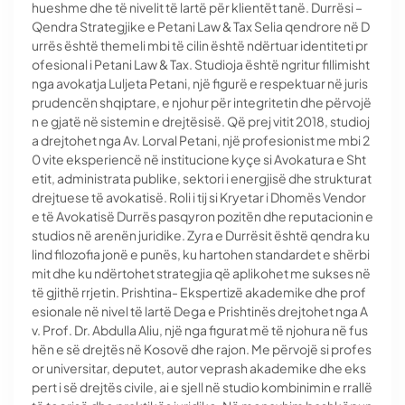
hueshme dhe të nivelit të lartë për klientët tanë. Durrësi –
Qendra Strategjike e Petani Law & Tax Selia qendrore në D
urrës është themeli mbi të cilin është ndërtuar identiteti pr
ofesional i Petani Law & Tax. Studioja është ngritur fillimisht
nga avokatja Luljeta Petani, një figurë e respektuar në juris
prudencën shqiptare, e njohur për integritetin dhe përvojë
n e gjatë në sistemin e drejtësisë. Që prej vitit 2018, studioj
a drejtohet nga Av. Lorval Petani, një profesionist me mbi 2
0 vite eksperiencë në institucione kyçe si Avokatura e Sht
etit, administrata publike, sektori i energjisë dhe strukturat
drejtuese të avokatisë. Roli i tij si Kryetar i Dhomës Vendor
e të Avokatisë Durrës pasqyron pozitën dhe reputacionin e
studios në arenën juridike. Zyra e Durrësit është qendra ku
lind filozofia jonë e punës, ku hartohen standardet e shërbi
mit dhe ku ndërtohet strategjia që aplikohet me sukses në
të gjithë rrjetin. Prishtina- Ekspertizë akademike dhe prof
esionale në nivel të lartë Dega e Prishtinës drejtohet nga A
v. Prof. Dr. Abdulla Aliu, një nga figurat më të njohura në fus
hën e së drejtës në Kosovë dhe rajon. Me përvojë si profes
or universitar, deputet, autor veprash akademike dhe eks
pert i së drejtës civile, ai e sjell në studio kombinimin e rrallë