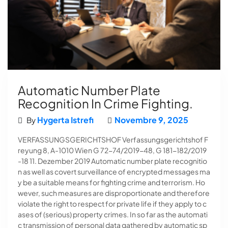
Automatic Number Plate
Recognition In Crime Fighting.
Hygerta Istrefi
Novembre 9, 2025
By
VERFASSUNGSGERICHTSHOF Verfassungsgerichtshof F
reyung 8, A-1010 Wien G 72-74/2019-48, G 181-182/2019
-18 11. Dezember 2019 Automatic number plate recognitio
n as well as covert surveillance of encrypted messages ma
y be a suitable means for fighting crime and terrorism. Ho
wever, such measures are disproportionate and therefore
violate the right to respect for private life if they apply to c
ases of (serious) property crimes. In so far as the automati
c transmission of personal data gathered by automatic sp