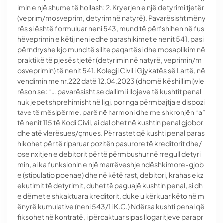
imin e një shume të hollash; 2. Kryerjen e një detyrimi tjetër
(veprim/mosveprim, detyrim në natyrë). Pavarësisht mëny
rës si është formuluar neni 543, mund të përfshihen në fus
hëveprimin e këtij neni edhe parashikimet e nenit 541, pasi
përndryshe kjo mund të sillte paqartësi dhe mosaplikim në
praktikë të pjesës tjetër (detyrimin në natyrë, veprimin/m
osveprimin) të nenit 541. Kolegji Civil i Gjykatës së Lartë, në
vendimin me nr.222 datë 12.04.2023 (dhomë këshillimi)vle
rëson se: “… pavarësisht se dallimi i llojeve të kushtit penal
nuk jepet shprehimisht në ligj, por nga përmbajtja e dispozi
tave të mësipërme, parë në harmoni dhe me shkronjën “a”
të nenit 115 të Kodi Civil, ai dallohet në kushtin penal gjobor
dhe atë vlerësues/çmues. Për rastet që kushti penal paras
hikohet për të riparuar pozitën pasurore të kreditorit dhe/
ose nxitjen e debitorit për të përmbushur në rregull detyri
min, ai ka funksionin e një marrëveshje ndëshkimore-gjob
e (stipulatio poenae) dhe në këtë rast, debitori, krahas ekz
ekutimit të detyrimit, duhet të paguajë kushtin penal, si dh
e dëmet e shkaktuara kreditorit, duke u kërkuar këto në m
ënyrë kumulative (neni 543/1 i K.C.) Ndërsa kushti penal që
fiksohet në kontratë, i përcaktuar sipas llogaritjeve parapr