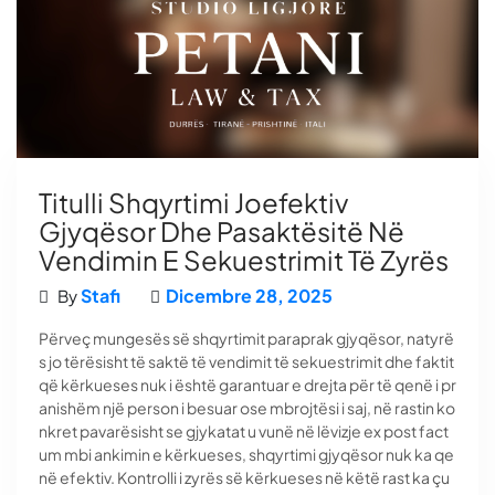
Titulli Shqyrtimi Joefektiv
Gjyqësor Dhe Pasaktësitë Në
Vendimin E Sekuestrimit Të Zyrës
Stafi
Dicembre 28, 2025
By
Përveç mungesës së shqyrtimit paraprak gjyqësor, natyrë
s jo tërësisht të saktë të vendimit të sekuestrimit dhe faktit
që kërkueses nuk i është garantuar e drejta për të qenë i pr
anishëm një person i besuar ose mbrojtësi i saj, në rastin ko
nkret pavarësisht se gjykatat u vunë në lëvizje ex post fact
um mbi ankimin e kërkueses, shqyrtimi gjyqësor nuk ka qe
në efektiv. Kontrolli i zyrës së kërkueses në këtë rast ka çu