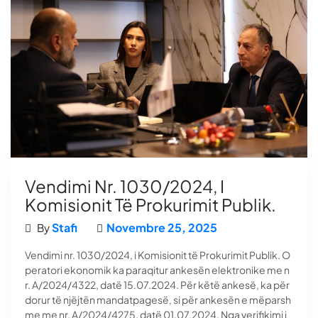
Vendimi Nr. 1030/2024, I
Komisionit Të Prokurimit Publik.
Stafi
Novembre 25, 2025
By
Vendimi nr. 1030/2024, i Komisionit të Prokurimit Publik. O
peratori ekonomik ka paraqitur ankesën elektronike me n
r. A/2024/4322, datë 15.07.2024. Për këtë ankesë, ka për
dorur të njëjtën mandatpagesë, si për ankesën e mëparsh
me me nr. A/2024/4275, datë 01.07.2024. Nga verifikimi i