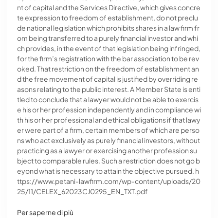
nt of capital and the Services Directive, which gives concre
te expression to freedom of establishment, do not preclu
de national legislation which prohibits shares in a law firm fr
om being transferred to a purely financial investor and whi
ch provides, in the event of that legislation being infringed,
for the firm’s registration with the bar association to be rev
oked. That restriction on the freedom of establishment an
d the free movement of capital is justified by overriding re
asons relating to the public interest. A Member State is enti
tled to conclude that a lawyer would not be able to exercis
e his or her profession independently and in compliance wi
th his or her professional and ethical obligations if that lawy
er were part of a firm, certain members of which are perso
ns who act exclusively as purely financial investors, without
practicing as a lawyer or exercising another profession su
bject to comparable rules. Such a restriction does not go b
eyond what is necessary to attain the objective pursued. h
ttps://www.petani-lawfirm.com/wp-content/uploads/20
25/11/CELEX_62023CJ0295_EN_TXT.pdf
Per saperne di più