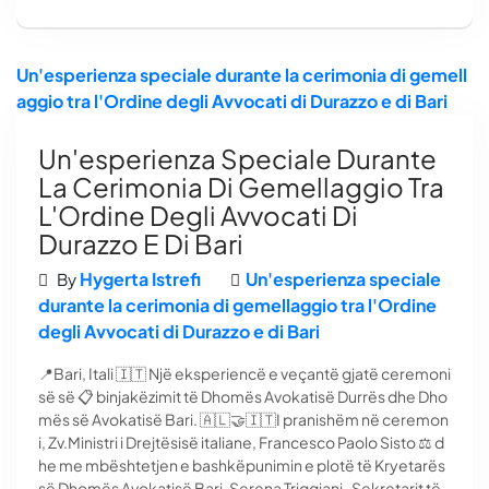
Un'esperienza speciale durante la cerimonia di gemell
aggio tra l'Ordine degli Avvocati di Durazzo e di Bari
Un'esperienza Speciale Durante
La Cerimonia Di Gemellaggio Tra
L'Ordine Degli Avvocati Di
Durazzo E Di Bari
Hygerta Istrefi
Un'esperienza speciale
By
durante la cerimonia di gemellaggio tra l'Ordine
degli Avvocati di Durazzo e di Bari
📍Bari, Itali 🇮🇹 Një eksperiencë e veçantë gjatë ceremoni
së së 📋 binjakëzimit të Dhomës Avokatisë Durrës dhe Dho
mës së Avokatisë Bari. 🇦🇱🤝🇮🇹I pranishëm në ceremon
i, Zv.Ministri i Drejtësisë italiane, Francesco Paolo Sisto ⚖️ d
he me mbështetjen e bashkëpunimin e plotë të Kryetarës
së Dhomës Avokatisë Bari, Serena Triggiani , Sekretarit të