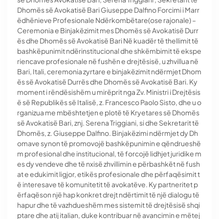
Dhomës së Avokatisë Bari Giuseppe Dalfino Forcimi i Marr
ëdhënieve Profesionale Ndërkombëtare(ose rajonale) –
Ceremonia e Binjakëzimit mes Dhomës së Avokatisë Durr
ës dhe Dhomës së Avokatisë Bari Në kuadër të thellimit të
bashkëpunimit ndërinstitucional dhe shkëmbimit të ekspe
riencave profesionale në fushën e drejtësisë, u zhvillua në
Bari, Itali, ceremonia zyrtare e binjakëzimit ndërmjet Dhom
ës së Avokatisë Durrës dhe Dhomës së Avokatisë Bari. Ky
moment i rëndësishëm u mirëprit nga Zv. Ministri i Drejtësis
ë së Republikës së Italisë, z. Francesco Paolo Sisto, dhe u o
rganizua me mbështetjen e plotë të Kryetares së Dhomës
së Avokatisë Bari, znj. Serena Triggiani, si dhe Sekretarit të
Dhomës, z. Giuseppe Dalfino. Binjakëzimi ndërmjet dy Dh
omave synon të promovojë bashkëpunimin e qëndrueshë
m profesional dhe institucional, të forcojë lidhjet juridike m
es dy vendeve dhe të nxisë zhvillimin e përbashkët në fush
at e edukimit ligjor, etikës profesionale dhe përfaqësimit t
ë interesave të komunitetit të avokatëve. Ky partneritet p
ërfaqëson një hap konkret drejt ndërtimit të një dialogu të
hapur dhe të vazhdueshëm mes sistemit të drejtësisë shqi
ptare dhe atij italian, duke kontribuar në avancimin e mëtej