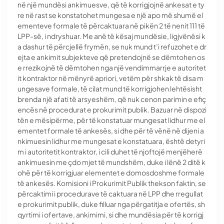
në një mundësi ankimuesve, që të korrigjojnë ankesat e ty
re në rast se konstatohet mungesa e një apo më shumë el
ementeve formale të përcaktuara në pikën 2 të nenit 111 të
LPP-së, i ndryshuar. Me anë të kësaj mundësie, ligjvënësi k
a dashur të përcjellë frymën, se nuk mund t’i refuzohet e dr
ejta e ankimit subjekteve që pretendojnë se dëmtohen os
e rrezikojnë të dëmtohen nga një vendimmarrje e autoritet
it kontraktor në mënyrë apriori, vetëm për shkak të disa m
ungesave formale, të cilat mund të korrigjohen lehtësisht
brenda një afati të arsyeshëm, që nuk cenon parimin e efiç
encës në procedurat e prokurimit publik. Bazuar në dispozi
tën e mësipërme, për të konstatuar mungesat lidhur me el
ementet formale të ankesës, si dhe për të vënë në dijeni a
nkimuesin lidhur me mungesat e konstatuara, është detyri
m i autoritetit kontraktor, i cili duhet të njoftojë menjëherë
ankimuesin me çdo mjet të mundshëm, duke i lënë 2 ditë k
ohë për të korrigjuar elementet e domosdoshme formale
të ankesës. Komisioni i Prokurimit Publik thekson faktin, se
përcaktimi i procedurave të caktuara në LPP dhe rregullat
e prokurimit publik, duke filluar nga përgatitja e ofertës, sh
qyrtimi i ofertave, ankimimi, si dhe mundësia për të korrigj