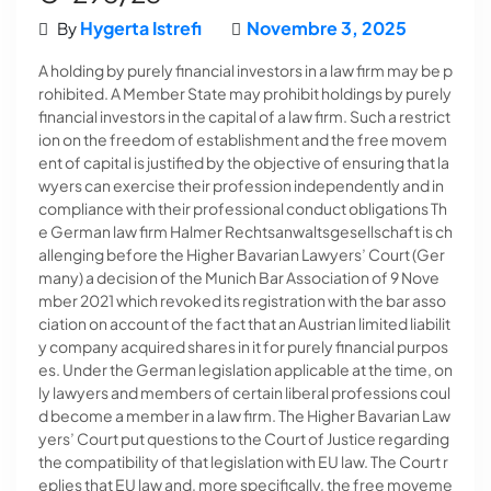
Hygerta Istrefi
Novembre 3, 2025
By
A holding by purely financial investors in a law firm may be p
rohibited. A Member State may prohibit holdings by purely
financial investors in the capital of a law firm. Such a restrict
ion on the freedom of establishment and the free movem
ent of capital is justified by the objective of ensuring that la
wyers can exercise their profession independently and in
compliance with their professional conduct obligations Th
e German law firm Halmer Rechtsanwaltsgesellschaft is ch
allenging before the Higher Bavarian Lawyers’ Court (Ger
many) a decision of the Munich Bar Association of 9 Nove
mber 2021 which revoked its registration with the bar asso
ciation on account of the fact that an Austrian limited liabilit
y company acquired shares in it for purely financial purpos
es. Under the German legislation applicable at the time, on
ly lawyers and members of certain liberal professions coul
d become a member in a law firm. The Higher Bavarian Law
yers’ Court put questions to the Court of Justice regarding
the compatibility of that legislation with EU law. The Court r
eplies that EU law and, more specifically, the free moveme