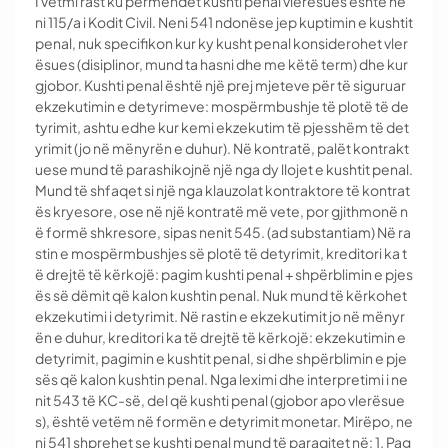
I vetmi rast ku përmendet kushti penal vlerësues është ne
ni 115/a i Kodit Civil. Neni 541 ndonëse jep kuptimin e kushtit
penal, nuk specifikon kur ky kusht penal konsiderohet vler
ësues (disiplinor, mund ta hasni dhe me këtë term) dhe kur
gjobor. Kushti penal është një prej mjeteve për të siguruar
ekzekutimin e detyrimeve: mospërmbushje të plotë të de
tyrimit, ashtu edhe kur kemi ekzekutim të pjesshëm të det
yrimit (jo në mënyrën e duhur). Në kontratë, palët kontrakt
uese mund të parashikojnë një nga dy llojet e kushtit penal.
Mund të shfaqet si një nga klauzolat kontraktore të kontrat
ës kryesore, ose në një kontratë më vete, por gjithmonë n
ë formë shkresore, sipas nenit 545. (ad substantiam) Në ra
stin e mospërmbushjes së plotë të detyrimit, kreditori ka t
ë drejtë të kërkojë: pagim kushti penal + shpërblimin e pjes
ës së dëmit që kalon kushtin penal. Nuk mund të kërkohet
ekzekutimi i detyrimit. Në rastin e ekzekutimit jo në mënyr
ën e duhur, kreditori ka të drejtë të kërkojë: ekzekutimin e
detyrimit, pagimin e kushtit penal, si dhe shpërblimin e pje
sës që kalon kushtin penal. Nga leximi dhe interpretimi i ne
nit 543 të KC-së, del që kushti penal (gjobor apo vlerësue
s), është vetëm në formën e detyrimit monetar. Mirëpo, ne
ni 541 shprehet se kushti penal mund të paraqitet në: 1. Pag