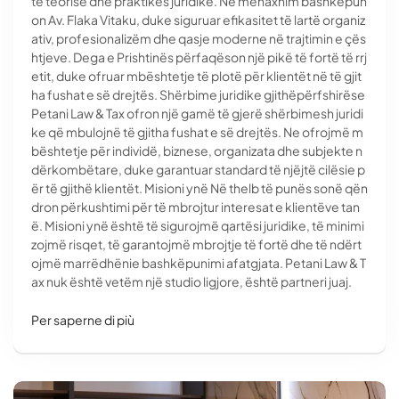
të teorisë dhe praktikës juridike. Në menaxhim bashkëpun
on Av. Flaka Vitaku, duke siguruar efikasitet të lartë organiz
ativ, profesionalizëm dhe qasje moderne në trajtimin e çës
htjeve. Dega e Prishtinës përfaqëson një pikë të fortë të rrj
etit, duke ofruar mbështetje të plotë për klientët në të gjit
ha fushat e së drejtës. Shërbime juridike gjithëpërfshirëse
Petani Law & Tax ofron një gamë të gjerë shërbimesh juridi
ke që mbulojnë të gjitha fushat e së drejtës. Ne ofrojmë m
bështetje për individë, biznese, organizata dhe subjekte n
dërkombëtare, duke garantuar standard të njëjtë cilësie p
ër të gjithë klientët. Misioni ynë Në thelb të punës sonë qën
dron përkushtimi për të mbrojtur interesat e klientëve tan
ë. Misioni ynë është të sigurojmë qartësi juridike, të minimi
zojmë risqet, të garantojmë mbrojtje të fortë dhe të ndërt
ojmë marrëdhënie bashkëpunimi afatgjata. Petani Law & T
ax nuk është vetëm një studio ligjore, është partneri juaj.
Per saperne di più