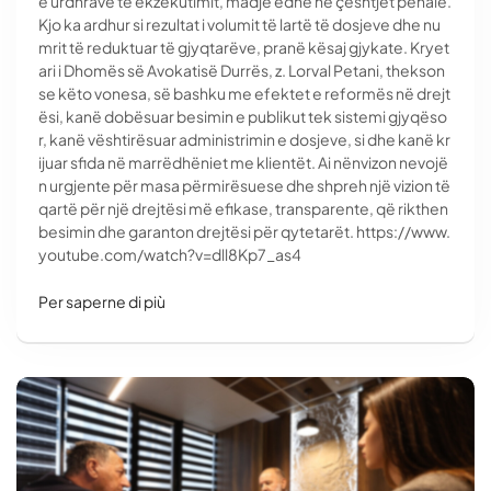
e urdhrave të ekzekutimit, madje edhe në çështjet penale.
Kjo ka ardhur si rezultat i volumit të lartë të dosjeve dhe nu
mrit të reduktuar të gjyqtarëve, pranë kësaj gjykate. Kryet
ari i Dhomës së Avokatisë Durrës, z. Lorval Petani, thekson
se këto vonesa, së bashku me efektet e reformës në drejt
ësi, kanë dobësuar besimin e publikut tek sistemi gjyqëso
r, kanë vështirësuar administrimin e dosjeve, si dhe kanë kr
ijuar sfida në marrëdhëniet me klientët. Ai nënvizon nevojë
n urgjente për masa përmirësuese dhe shpreh një vizion të
qartë për një drejtësi më efikase, transparente, që rikthen
besimin dhe garanton drejtësi për qytetarët. https://www.
youtube.com/watch?v=dll8Kp7_as4
Per saperne di più