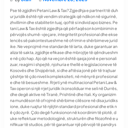
Pse të zgjidhni Petani Law & Tax? Zgjedhja e partnerit të duh
ur juridik është një vendim strategjik që ndikon në sigurinë,
zhvillimin dhe stabilitetin tuaj, qoftë si individ apo biznes. Pe
tani Law & Tax është zgjedhja që përfaqëson kombinimin e
përvojës shumë-vjeçare, integritetit profesional dhe ekse
lencës së pakontestueshme në ofrimin e shërbimeve jurid
ike. Ne veprojmë me standarde të larta, duke garantuar an
aliza të sakta, zgjidhje efikase dhe mbrojtje të qëndrueshm
e në çdo hap. Ajo që na veçon është qasja jonë e personali
zuar, reagimi i shpejtë, njohuria e thellë e legjislacioneve të
Kosovës dhe Shqipërisë, si dhe aftësia jonë për të trajtuar
çështje të çdo niveli kompleksiteti, në mënyrë profesional
e dhe të besueshme. Rrjeti ynë multinacional Petani Law &
Tax operon si një rrjet juridik i konsoliduar me seli në Durrës,
dhe degë aktive në Tiranë, Prishtinë dhe Itali. Ky organizim
na mundëson të ofrojmë shërbime cilësore në disa juridiks
ione, duke ruajtur të njëjtin standard profesional dhe etik n
ë çdo zyrë. Çdo degë funksionon në koordinim të plotë, d
uke reflektuar metodologjinë, strukturën dhe filozofinë e u
nifikuar të studios, për të garantuar një përvojë të pandrys