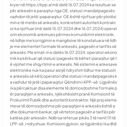
kryer në https://kpp.al më datë 16.07.2024 ka rezultuar se
për ankesën e paraqitur nga OE, statusi i mandatpagesës
vazhdon të jetë i paparaqitur. OE është njoftuar për plotësi
min e të metës së ankesës, konkretisht autoriteti kontrakt
or ka njoftuar (më datë 15.07.2024 dhe 16.07.2024) operat
orin ekonomik ankimues përmes komunikimit elektronik,
në lidhje me korrigjimin e mangësive të konstatuara në lidh
je me elementet formale të ankesës, pagesën e tarifës së
ankesës. Me email-in e datës 16.07.2024, operatori ekono
mik ka kërkuar që statusi i pagesës të bëhet i paraqitur që t
ë vijohet me shqyrtimin e ankesës. Në sistemin e ankesave
elektronike nuk ka pasur asnjë ndryshim lidhur me statusin
e ankesës së këtij operatori dhe statusi i mandatpagesës k
a vazhdur të jetë i paparaqitur Qëndrimi i KPP-së: Ligjvënës
i ka përcaktuar disa elemente të domosdoshme formale p
ër paraqitjen e ankesës, njëkohësisht pranë Komisionit të
Prokurimit Publik dhe autoritetit kontraktor. Një prej eleme
nteve të domosdoshme për paraqitjen e ankesës është e
dhe dokumenti bankar, që vërteton pagesën e tarifës për
katëse për ankesën. Ndërsa referuar pikës 3 të nenit 111 të
LPP-së, i ndryshuar, Komisioni gjykon, se ligjvënësi i ka dhë