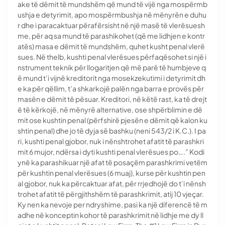
ake të dëmit të mundshëm që mund të vijë nga mospërmb
ushja e detyrimit, apo mospërmbushja në mënyrën e duhu
r dhe i paracaktuar përafërsisht në një masë të vlerësuesh
me, për aq sa mund të parashikohet (që me lidhjen e kontr
atës) masa e dëmit të mundshëm, quhet kusht penal vlerë
sues. Në thelb, kushti penal vlerësues përfaqësohet si një i
nstrument teknik për llogaritjen që më parë të humbjeve q
ë mund t’i vijnë kreditorit nga mosekzekutimi i detyrimit dh
e ka për qëllim, t’a shkarkojë palën nga barra e provës për
masën e dëmit të pësuar. Kreditori, në këtë rast, ka të drejt
ë të kërkojë, në mënyrë alternative, ose shpërblimin e dë
mit ose kushtin penal (përfshirë pjesën e dëmit që kalon ku
shtin penal) dhe jo të dyja së bashku (neni 543/2 i K.C.). I pa
ri, kushti penal gjobor, nuk i nënshtrohet afatit të parashkri
mit 6 mujor, ndërsa i dyti kushti penal vlerësues po….” Kodi
ynë ka parashikuar një afat të posaçëm parashkrimi vetëm
për kushtin penal vlerësues (6 muaj), kurse për kushtin pen
al gjobor, nuk ka përcaktuar afat, për rrjedhojë do t’i nënsh
trohet afatit të përgjithshëm të parashkrimit, atij 10 vjeçar.
Ky nen ka nevoje per ndryshime, pasi ka një diferencë të m
adhe në konceptin kohor të parashkrimit në lidhje me dy ll