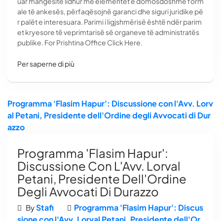
uar mangësitë lidhur me elementet e domosdoshme form
ale të ankesës, përfaqësojnë garanci dhe siguri juridike pë
r palët e interesuara. Parimi i ligjshmërisë është ndër parim
et kryesore të veprimtarisë së organeve të administratës
publike. For Prishtina Office Click Here.
Per saperne di più
Programma 'Flasim Hapur': Discussione con l'Avv. Lorv
al Petani, Presidente dell'Ordine degli Avvocati di Dur
azzo
Programma 'Flasim Hapur':
Discussione Con L'Avv. Lorval
Petani, Presidente Dell'Ordine
Degli Avvocati Di Durazzo
Stafi
Programma 'Flasim Hapur': Discus
By
sione con l'Avv. Lorval Petani, Presidente dell'Or