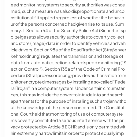
eed monitoring systems to security authorities was conce
rned, such a measure was also disproportionate and unco
nstitutional if it applied regardless of whether the behavio
ur of the persons concerned had given rise to its use. Sum
mary: 1. Section 54 of the Security Police Act (Sicherheitsp
olizeigesetz) allows security authorities to covertly collect
and store (image) data in order to identify vehicles and veh
icle drivers. Section 98a of the Road Traffic Act (Straßenver
kehrsordnung) regulates the transmission and storage of
data from automatic section‐related speed monitoring (“S
ection Control”). Section 135a of the Code of Criminal Pro
cedure (Strafprozessordnung) provides authorisation to m
onitor encrypted messages by installing a so‐called “Fede
ral Trojan” in a computer system. Under certain circumstan
ces, this may include the power to intrude into and search
apartments for the purpose of installing such a trojan witho
ut the knowledge of the person concerned. The Constituti
onal Court held that monitoring of use of computer syste
ms covertly constituted a serious interference with the pri
vacy protected by Article 8 ECHR and is only permitted wit
hin extremely narrow limits in order to protect equally imp