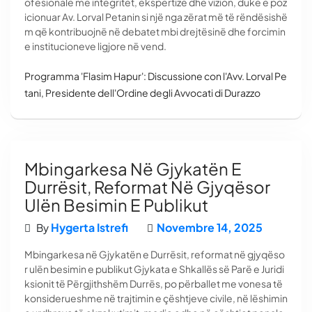
ofesionale me integritet, ekspertizë dhe vizion, duke e poz
icionuar Av. Lorval Petanin si një nga zërat më të rëndësishë
m që kontribuojnë në debatet mbi drejtësinë dhe forcimin
e institucioneve ligjore në vend.
Programma 'Flasim Hapur': Discussione con l'Avv. Lorval Pe
tani, Presidente dell'Ordine degli Avvocati di Durazzo
Mbingarkesa Në Gjykatën E
Durrësit, Reformat Në Gjyqësor
Ulën Besimin E Publikut
Hygerta Istrefi
Novembre 14, 2025
By
Mbingarkesa në Gjykatën e Durrësit, reformat në gjyqëso
r ulën besimin e publikut Gjykata e Shkallës së Parë e Juridi
ksionit të Përgjithshëm Durrës, po përballet me vonesa të
konsiderueshme në trajtimin e çështjeve civile, në lëshimin