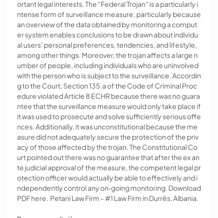
ortant legal interests. The “Federal Trojan” is a particularly i
ntense form of surveillance measure, particularly because
an overview of the data obtained by monitoring a comput
er system enables conclusions to be drawn about individu
al users’ personal preferences, tendencies, and lifestyle,
among other things. Moreover, the trojan affects a large n
umber of people, including individuals who are uninvolved
with the person who is subject to the surveillance. Accordin
g to the Court, Section 135.a of the Code of Criminal Proc
edure violated Article 8 ECHR because there was no guara
ntee that the surveillance measure would only take place if
it was used to prosecute and solve sufficiently serious offe
nces. Additionally, it was unconstitutional because the me
asure did not adequately secure the protection of the priv
acy of those affected by the trojan. The Constitutional Co
urt pointed out there was no guarantee that after the ex an
te judicial approval of the measure, the competent legal pr
otection officer would actually be able to effectively and i
ndependently control any on‐going monitoring. Download
PDF here. Petani Law Firm – #1 Law Firm in Durrës, Albania.