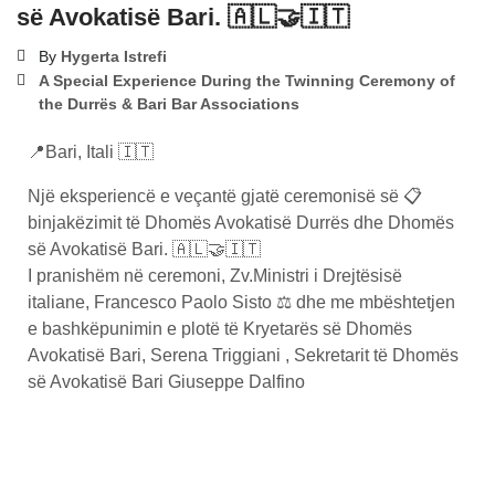
së Avokatisë Bari. 🇦🇱🤝🇮🇹
By
Hygerta Istrefi
A Special Experience During the Twinning Ceremony of
the Durrës & Bari Bar Associations
📍Bari, Itali 🇮🇹
Një eksperiencë e veçantë gjatë ceremonisë së 📋
binjakëzimit të Dhomës Avokatisë Durrës dhe Dhomës
së Avokatisë Bari. 🇦🇱🤝🇮🇹
I pranishëm në ceremoni, Zv.Ministri i Drejtësisë
italiane, Francesco Paolo Sisto ⚖️ dhe me mbështetjen
e bashkëpunimin e plotë të Kryetarës së Dhomës
Avokatisë Bari, Serena Triggiani , Sekretarit të Dhomës
së Avokatisë Bari Giuseppe Dalfino