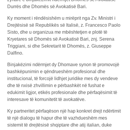
Durrës dhe Dhomës së Avokatisë Bari.
Ky moment i rëndësishëm u mirëprit nga Zv. Ministri i
Drejtësisë së Republikës së Italisë, z. Francesco Paolo
Sisto, dhe u organizua me mbështetjen e plotë të
Kryetares së Dhomës së Avokatisë Bari, znj. Serena
Triggiani, si dhe Sekretarit të Dhomës, z. Giuseppe
Dalfino.
Binjakëzimi ndërmjet dy Dhomave synon të promovojë
bashkëpunimin e qëndrueshëm profesional dhe
institucional, të forcojë lidhjet juridike mes dy vendeve
dhe të nxisë zhvillimin e përbashkët në fushat e
edukimit ligjor, etikës profesionale dhe përfaqësimit të
interesave të komunitetit të avokatëve.
Ky partneritet përfaqëson një hap konkret drejt ndërtimit
të një dialogu të hapur dhe të vazhdueshëm mes
sistemit të drejtësisë shqiptare dhe atij italian, duke