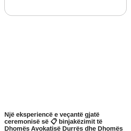
Një eksperiencë e veçantë gjatë ceremonisë së 📋
binjakëzimit të Dhomës Avokatisë Durrës dhe Dhomës së
Avokatisë Bari. 🇦🇱🤝🇮🇹
Një eksperiencë e veçantë gjatë
ceremonisë së 📋 binjakëzimit të
Dhomës Avokatisë Durrës dhe Dhomës