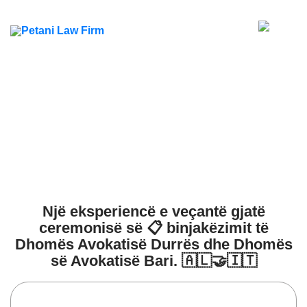
Një eksperiencë e veçantë gjatë
ceremonisë së 📋 binjakëzimit të
Dhomës Avokatisë Durrës dhe Dhomës
së Avokatisë Bari. 🇦🇱🤝🇮🇹
Home
Petani Blog