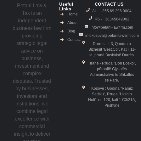
Useful
CONTACT US
Petani Law &
Links
AL - +355 69 296 0004
Tax is an
Home
KS - ‎+38345649002
independent
About
info@petani-lawfirm.com
business law firm
Blog
providing
infokosova@petanilawfirm.com
Contact
strategic legal
Durrës - L.3, Qendra e
Biznesit "Best.Co", Kati i 11-
advice on
të, pranë Bashkisë Durrës.
business,
Tiranë - Rruga "Don Bosko",
investment and
përballë Gjykatës
complex
Administrative të Shkallës
së Parë.
disputes. Trusted
by businesses,
Kosovë : Godina "Ramiz
Sadiku", Rruga "Ukshin
investors and
Hoti", nr .120, kati 1 C3/21A,
institutions, we
Prishtinë
combine legal
excellence with
commercial
insight to deliver