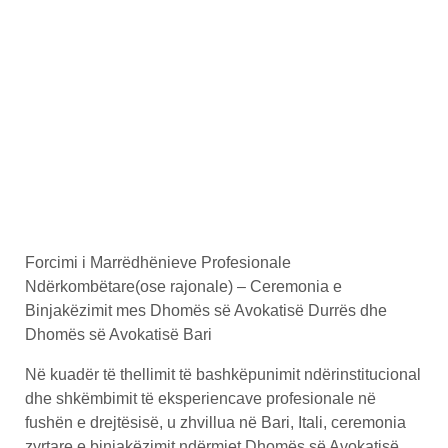
Forcimi i Marrëdhënieve Profesionale
Ndërkombëtare(ose rajonale) – Ceremonia e
Binjakëzimit mes Dhomës së Avokatisë Durrës dhe
Dhomës së Avokatisë Bari
Në kuadër të thellimit të bashkëpunimit ndërinstitucional
dhe shkëmbimit të eksperiencave profesionale në
fushën e drejtësisë, u zhvillua në Bari, Itali, ceremonia
zyrtare e binjakëzimit ndërmjet Dhomës së Avokatisë