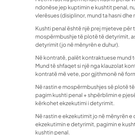
ndonëse jep kuptimin e kushtit penal, n
vlerësues (disiplinor, mund ta hasni dhe
Kushti penal është një prej mjeteve për 
mospërmbushje të plotë të detyrimit, a
detyrimit (jo në mënyrën e duhur).
Në kontratë, palët kontraktuese mund të 
Mund të shfaqet si një nga klauzolat kon
kontratë më vete, por gjithmonë në form
Në rastin e mospërmbushjes së plotë të d
pagim kushti penal + shpërblimin e pjes
kërkohet ekzekutimi i detyrimit.
Në rastin e ekzekutimit jo në mënyrën e d
ekzekutimin e detyrimit, pagimin e kusht
kushtin penal.