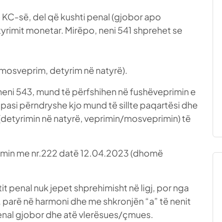
të KC-së, del që kushti penal (gjobor apo
yrimit monetar. Mirëpo, neni 541 shprehet se
m/mosveprim, detyrim në natyrë).
neni 543, mund të përfshihen në fushëveprimin e
, pasi përndryshe kjo mund të sillte paqartësi dhe
 (detyrimin në natyrë, veprimin/mosveprimin) të
endimin me nr.222 datë 12.04.2023 (dhomë
htit penal nuk jepet shprehimisht në ligj, por nga
 parë në harmoni dhe me shkronjën “a” të nenit
n penal gjobor dhe atë vlerësues/çmues.