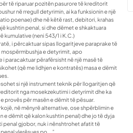
ër të riparuar pozitën pasurore të kreditorit
shur në rregull detyrimin, ai ka funksionin e një
tio poenae) dhe në këtë rast, debitori, krahas
ajë kushtin penal, si dhe dëmet e shkaktuara
ë kumulative (neni 543/1 i K.C.)
atë, i përcaktuar sipas llogaritjeve paraprake të
 mospërmbushja e detyrimit, apo
 paracaktuar përafërsisht në një masë të
ikohet (që me lidhjen e kontratës) masa e dëmit
ues.
sohet si një instrument teknik për llogaritjen që
reditorit nga mosekzekutimi i detyrimit dhe ka
a e provës për masën e dëmit të pësuar.
kërkojë, në mënyrë alternative, ose shpërblimin e
n e dëmit që kalon kushtin penal) dhe jo të dyja
ti penal gjobor, nuk i nënshtrohet afatit të
i penal vlerësues po….”