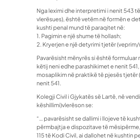
Nga leximi dhe interpretimi i nenit 543 
vlerësues), është vetëm në formën e det
kushti penal mund të paraqitet në:
1. Pagimin e një shume të hollash;
2. Kryerjen e një detyrimi tjetër (vepri
Pavarësisht mënyrës si është formuluar 
këtij neni edhe parashikimet e nenit 541
mosaplikim në praktikë të pjesës tjetër
nenit 541.
Kolegji Civil i Gjykatës së Lartë, në v
këshillimi)vlerëson se:
“… pavarësisht se dallimi i llojeve të kus
përmbajtja e dispozitave të mësipërme,
115 të Kodi Civil, ai dallohet në kushti