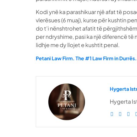
Kodi ynë ka parashikuar një afat të pos
vlerësues (6 muaj), kurse për kushtin pen
do t’i nënshtrohet afatit të përgjithshëm 
per ndryshime, pasi ka një diferencë të
lidhje me dy llojet e kushtit penal.
Petani Law Firm. The #1 Law Firm in Durrës.
Hygerta Istr
Hygerta Ist