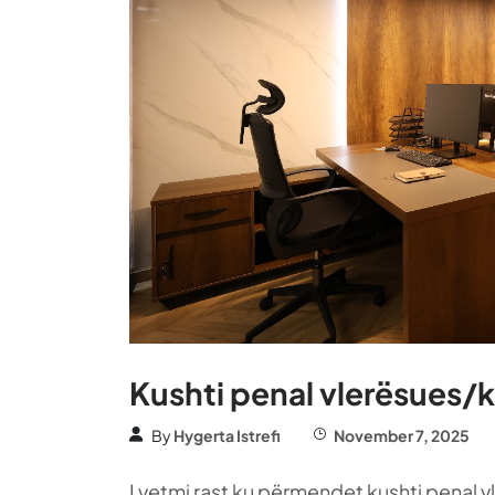
Kushti penal vlerësues/k
By
Hygerta Istrefi
November 7, 2025
I vetmi rast ku përmendet kushti penal vl