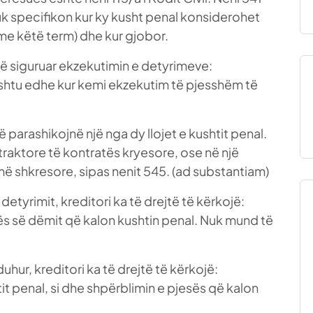
uk specifikon kur ky kusht penal konsiderohet
 me këtë term) dhe kur gjobor.
të siguruar ekzekutimin e detyrimeve:
shtu edhe kur kemi ekzekutim të pjesshëm të
parashikojnë një nga dy llojet e kushtit penal.
traktore të kontratës kryesore, ose në një
ë shkresore, sipas nenit 545. (ad substantiam)
etyrimit, kreditori ka të drejtë të kërkojë:
ës së dëmit që kalon kushtin penal. Nuk mund të
uhur, kreditori ka të drejtë të kërkojë:
it penal, si dhe shpërblimin e pjesës që kalon