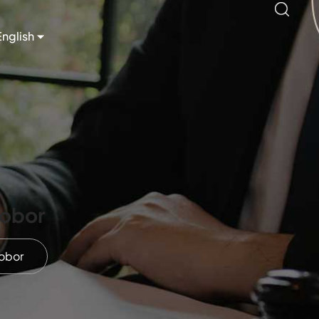
English
jobor
jobor