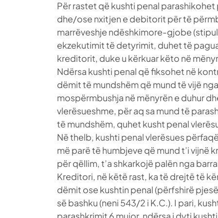
Për rastet që kushti penal parashikohet p
dhe/ose nxitjen e debitorit për të përmbu
marrëveshje ndëshkimore-gjobe (stipula
ekzekutimit të detyrimit, duhet të pagu
kreditorit, duke u kërkuar këto në mënyr
Ndërsa kushti penal që fiksohet në kontr
dëmit të mundshëm që mund të vijë nga
mospërmbushja në mënyrën e duhur dhe i
vlerësueshme, për aq sa mund të parash
të mundshëm, quhet kusht penal vlerës
Në thelb, kushti penal vlerësues përfaqë
më parë të humbjeve që mund t’i vijnë k
për qëllim, t’a shkarkojë palën nga barr
Kreditori, në këtë rast, ka të drejtë të 
dëmit ose kushtin penal (përfshirë pjesë
së bashku (neni 543/2 i K.C.). I pari, kush
parashkrimit 6 mujor, ndërsa i dyti kusht