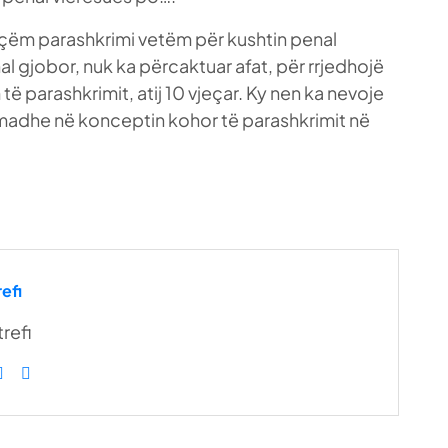
açëm parashkrimi vetëm për kushtin penal
al gjobor, nuk ka përcaktuar afat, për rrjedhojë
të parashkrimit, atij 10 vjeçar. Ky nen ka nevoje
 madhe në konceptin kohor të parashkrimit në
efi
refi