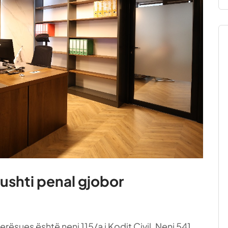
ushti penal gjobor
erësues është neni 115/a i Kodit Civil. Neni 541