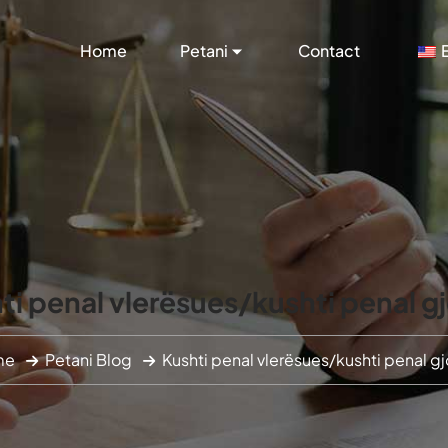
Home
Petani
Contact
ti penal vlerësues/kushti penal g
me
Petani Blog
Kushti penal vlerësues/kushti penal g