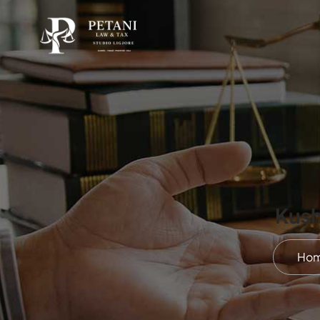
Kush
Ho