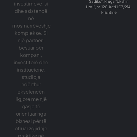
Sadiku", Rruga "Ukshin
investimeve, si
Hoti", nr .120, kati 1 C3/21A,
dhe asistencë
Prishtinë
në
mosmarrëveshje
komplekse. Si
një partner i
besuar për
kompani,
investitorë dhe
institucione,
studioja
ndërthur
ekselencën
ligjore me një
qasje të
orientuar nga
biznesi për të
ofruar zgjidhje
praktike në