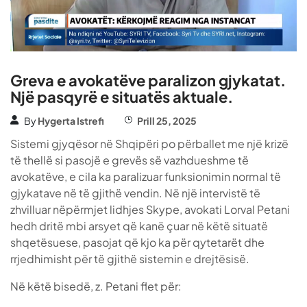
Greva e avokatëve paralizon gjykatat.
Një pasqyrë e situatës aktuale.
By
Hygerta Istrefi
Prill 25, 2025
Sistemi gjyqësor në Shqipëri po përballet me një krizë
të thellë si pasojë e grevës së vazhdueshme të
avokatëve, e cila ka paralizuar funksionimin normal të
gjykatave në të gjithë vendin. Në një intervistë të
zhvilluar nëpërmjet lidhjes Skype, avokati Lorval Petani
hedh dritë mbi arsyet që kanë çuar në këtë situatë
shqetësuese, pasojat që kjo ka për qytetarët dhe
rrjedhimisht për të gjithë sistemin e drejtësisë.
Në këtë bisedë, z. Petani flet për: