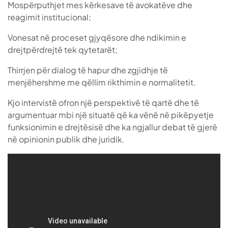
Mospërputhjet mes kërkesave të avokatëve dhe
reagimit institucional;
Vonesat në proceset gjyqësore dhe ndikimin e
drejtpërdrejtë tek qytetarët;
Thirrjen për dialog të hapur dhe zgjidhje të
menjëhershme me qëllim rikthimin e normalitetit.
Kjo intervistë ofron një perspektivë të qartë dhe të
argumentuar mbi një situatë që ka vënë në pikëpyetje
funksionimin e drejtësisë dhe ka ngjallur debat të gjerë
në opinionin publik dhe juridik.