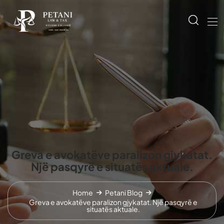
Greva e avokatëve paralizon gjykatat.
Një pasqyrë e situatës aktuale.
Home
Petani Blog
Greva e avokatëve paralizon gjykatat. Një pasqyrë e
situatës aktuale.