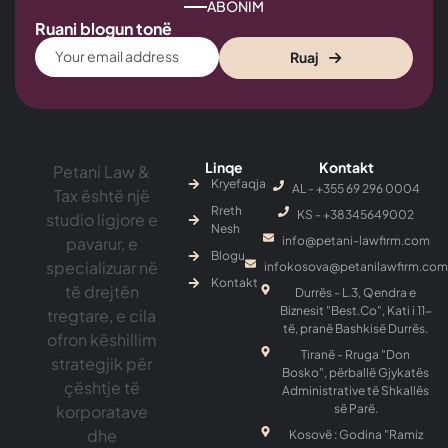
ABONIM
Ruani blogun tonë
Ruaj
Linqe
Kontakt
Petani Law &
Kryefaqja
AL - +355 69 296 0004
Tax është një
Rreth
KS - ‎+38345649002
studio ligjore e
Nesh
pavarur, e
info@petani-lawfirm.com
Blogu
specializuar në
infokosova@petanilawfirm.com
Kontakt
të drejtën
Durrës - L.3, Qendra e
Biznesit "Best.Co", Kati i 11-
tregtare, e cila
të, pranë Bashkisë Durrës.
ofron këshillim
Tiranë - Rruga "Don
strategjik për
Bosko", përballë Gjykatës
çështje të
Administrative të Shkallës
korporatave
së Parë.
dhe
Kosovë : Godina "Ramiz