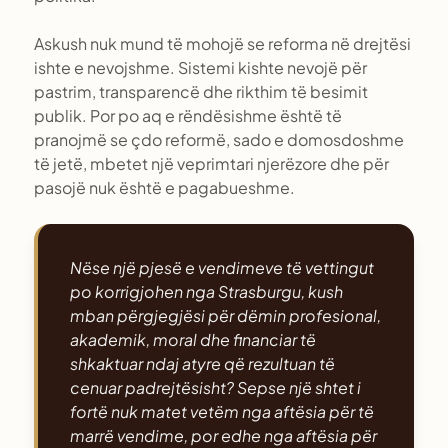
Askush nuk mund të mohojë se reforma në drejtësi
ishte e nevojshme. Sistemi kishte nevojë për
pastrim, transparencë dhe rikthim të besimit
publik. Por po aq e rëndësishme është të
pranojmë se çdo reformë, sado e domosdoshme
të jetë, mbetet një veprimtari njerëzore dhe për
pasojë nuk është e pagabueshme.
Nëse një pjesë e vendimeve të vettingut
po korrigjohen nga Strasburgu, kush
mban përgjegjësi për dëmin profesional,
akademik, moral dhe financiar të
shkaktuar ndaj atyre që rezultuan të
cenuar padrejtësisht? Sepse një shtet i
fortë nuk matet vetëm nga aftësia për të
marrë vendime, por edhe nga aftësia për