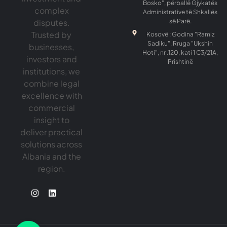
Bosko", përballë Gjykatës
complex
Administrative të Shkallës
disputes.
së Parë.
Trusted by
Kosovë : Godina "Ramiz
Sadiku", Rruga "Ukshin
businesses,
Hoti", nr .120, kati 1 C3/21A,
investors and
Prishtinë
institutions, we
combine legal
excellence with
commercial
insight to
deliver practical
solutions across
Albania and the
region.