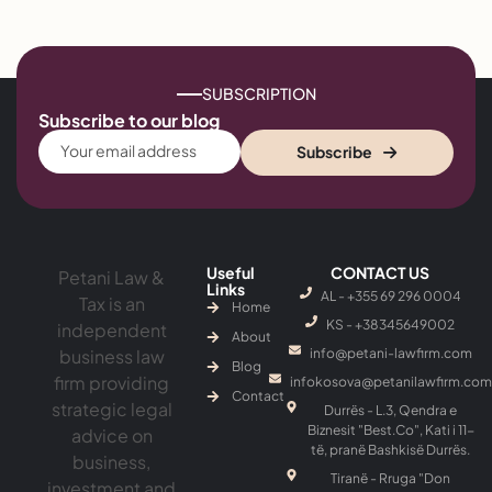
SUBSCRIPTION
Subscribe to our blog
Subscribe
Useful
CONTACT US
Petani Law &
Links
AL - +355 69 296 0004
Tax is an
Home
KS - ‎+38345649002
independent
About
business law
info@petani-lawfirm.com
Blog
firm providing
infokosova@petanilawfirm.com
Contact
strategic legal
Durrës - L.3, Qendra e
Biznesit "Best.Co", Kati i 11-
advice on
të, pranë Bashkisë Durrës.
business,
Tiranë - Rruga "Don
investment and