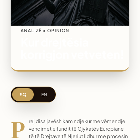
ANALIZË • OPINION
Kur drejtësia
korrigjon vetveten!
SQ
EN
P
rej disa javësh kam ndjekur me vëmendje
vendimet e fundit të Gjykatës Europiane
të të Drejtave të Njeriut lidhur me procesin