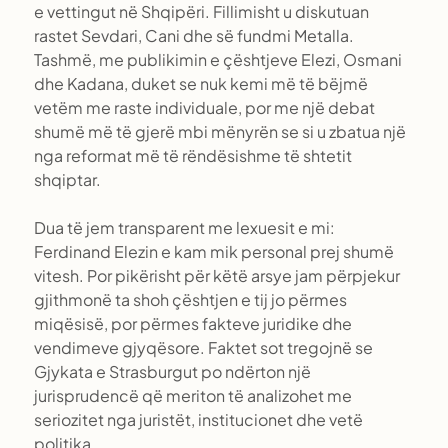
e vettingut në Shqipëri. Fillimisht u diskutuan
rastet Sevdari, Cani dhe së fundmi Metalla.
Tashmë, me publikimin e çështjeve Elezi, Osmani
dhe Kadana, duket se nuk kemi më të bëjmë
vetëm me raste individuale, por me një debat
shumë më të gjerë mbi mënyrën se si u zbatua një
nga reformat më të rëndësishme të shtetit
shqiptar.
Dua të jem transparent me lexuesit e mi:
Ferdinand Elezin e kam mik personal prej shumë
vitesh. Por pikërisht për këtë arsye jam përpjekur
gjithmonë ta shoh çështjen e tij jo përmes
miqësisë, por përmes fakteve juridike dhe
vendimeve gjyqësore. Faktet sot tregojnë se
Gjykata e Strasburgut po ndërton një
jurisprudencë që meriton të analizohet me
seriozitet nga juristët, institucionet dhe vetë
politika.