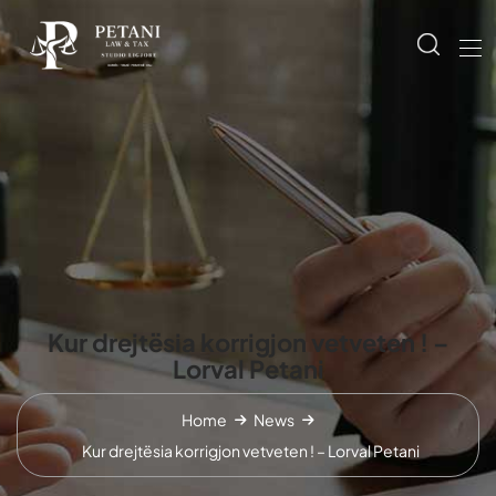
Kur drejtësia korrigjon vetveten ! –
Lorval Petani
Home
News
Kur drejtësia korrigjon vetveten ! – Lorval Petani