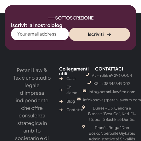
SOTTOSCRIZIONE
Iscriviti al nostro blog
Iscriviti
Collegamenti
CONTATTACI
Petani Law &
utili
AL - +355 69 296 0004
Tax è uno studio
Casa
KS - ‎+38345649002
legale
Chi
d'impresa
info@petani-lawfirm.com
siamo
indipendente
infokosova@petanilawfirm.com
Blog
che offre
Durrës - L.3, Qendra e
Contatto
Biznesit "Best.Co", Kati i 11-
consulenza
të, pranë Bashkisë Durrës.
strategica in
Tiranë - Rruga "Don
ambito
Bosko", përballë Gjykatës
societario e di
Administrative të Shkallës