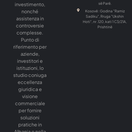
investimento,
së Parë.
nonché
Kosovë : Godina "Ramiz
Sadiku", Rruga "Ukshin
assistenza in
Hoti", nr .120, kati 1 C3/21A,
controversie
Prishtinë
complesse.
Punto di
riferimento per
aziende,
investitori e
istituzioni, lo
studio coniuga
eccellenza
giuridica e
visione
commerciale
per fornire
soluzioni
pratiche in
Albania e nella