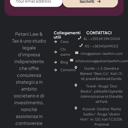
Iscriviti
Collegamenti
CONTATTACI
Petani Law &
utili
AL - +355 69 296 0004
Tax è uno studio
Casa
KS - ‎+38345649002
legale
Chi
d'impresa
info@petani-lawfirm.com
siamo
indipendente
infokosova@petanilawfirm.com
Blog
che offre
Durrës - L.3, Qendra e
Contatto
Biznesit "Best.Co", Kati i 11-
consulenza
të, pranë Bashkisë Durrës.
strategica in
Tiranë - Rruga "Don
ambito
Bosko", përballë Gjykatës
societario e di
Administrative të Shkallës
investimento,
së Parë.
nonché
Kosovë : Godina "Ramiz
Sadiku", Rruga "Ukshin
assistenza in
Hoti", nr .120, kati 1 C3/21A,
controversie
Prishtinë