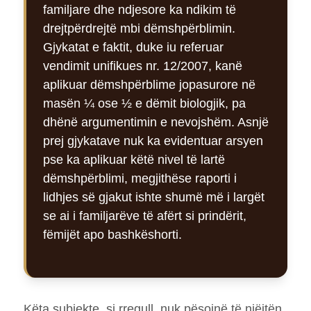
familjare dhe ndjesore ka ndikim të
drejtpërdrejtë mbi dëmshpërblimin.
Gjykatat e faktit, duke iu referuar
vendimit unifikues nr. 12/2007, kanë
aplikuar dëmshpërblime jopasurore në
masën ¼ ose ½ e dëmit biologjik, pa
dhënë argumentimin e nevojshëm. Asnjë
prej gjykatave nuk ka evidentuar arsyen
pse ka aplikuar këtë nivel të lartë
dëmshpërblimi, megjithëse raporti i
lidhjes së gjakut ishte shumë më i largët
se ai i familjarëve të afërt si prindërit,
fëmijët apo bashkëshorti.
Këta subjekte, si rregull, nuk pësojnë të njëjtën