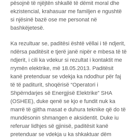
pësojnë të njëjtën shkallë të dëmit moral dhe
ekzistencial, krahasuar me familjen e ngushtë
si njësinë bazë ose me personat në
bashkëjetesë.
Ka rezultuar se, paditësi është vëllai i të ndjerit,
ndërsa paditësit e tjerë janë nipër e mbesa të të
ndjerit, i cili ka vdekur si rezultat i kontaktit me
rrymën elektrike, më 18.05.2013. Paditësit
kanë pretenduar se vdekja ka ndodhur për faj
të të paditurit, shoqërisë “Operatori i
Shpërndarjes së Energjisë Elektrike” SHA
(OSHEE), duke qenë se kjo e fundit nuk ka
marrë të gjitha masat e duhura teknike që do të
mundësonin shmangen e aksidentit. Duke iu
referuar lidhjes së gjinisë, paditësit kanë
pretenduar se vdekja u ka shkaktuar dëm