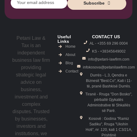
Subscribe
Useful
CONTACT US
Petani Law &
Links
AL - +355 69 296 0004
Tax is an
Home
KS - ‎+38345649002
independent
About
info@petani-lawfirm.com
business law firm
Blog
providing
infokosova@petanilawfirm.com
Contact
strategic legal
Durrës - L.3, Qendra e
Biznesit "Best.Co", Kati i 11-
advice on
të, pranë Bashkisë Durrës.
business,
Tiranë - Rruga "Don Bosko",
investment and
përballë Gjykatës
complex
Administrative të Shkallës
së Parë.
disputes. Trusted
by businesses,
Kosovë : Godina "Ramiz
Sadiku", Rruga "Ukshin
investors and
Hoti", nr .120, kati 1 C3/21A,
institutions, we
Prishtinë