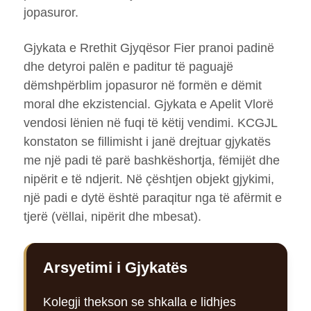
jopasuror.
Gjykata e Rrethit Gjyqësor Fier pranoi padinë
dhe detyroi palën e paditur të paguajë
dëmshpërblim jopasuror në formën e dëmit
moral dhe ekzistencial. Gjykata e Apelit Vlorë
vendosi lënien në fuqi të këtij vendimi. KCGJL
konstaton se fillimisht i janë drejtuar gjykatës
me një padi të parë bashkëshortja, fëmijët dhe
nipërit e të ndjerit. Në çështjen objekt gjykimi,
një padi e dytë është paraqitur nga të afërmit e
tjerë (vëllai, nipërit dhe mbesat).
Arsyetimi i Gjykatës
Kolegji thekson se shkalla e lidhjes