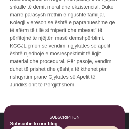
shkallë të dëmit moral dhe ekzistencial. Duke
marrë parasysh rrethin e ngushtë familjar,
Kolegji vlerëson se është e papranueshme që
të afërm të tillë si “nipërit dhe mbesat” të
përfitojnë të njëjtën masë dëmshpërblimi.
KCGJL çmon se vendimi i gjykatës së apelit
është rrjedhojë e mosrespektimit të ligjit
material dhe procedural. Për pasojë, vendimi
duhet të prishet dhe çështja të kthehet për
rishqyrtim pranë Gjykatës së Apelit të
Juridiksionit të Përgjithshëm.
SUBSCRIPTION
Subscribe to our blog