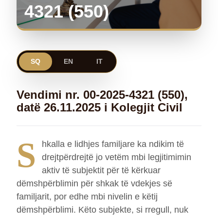
4321 (550)
SQ
EN
IT
Vendimi nr. 00-2025-4321 (550),
datë 26.11.2025 i Kolegjit Civil
S
hkalla e lidhjes familjare ka ndikim të
drejtpërdrejtë jo vetëm mbi legjitimimin
aktiv të subjektit për të kërkuar
dëmshpërblimin për shkak të vdekjes së
familjarit, por edhe mbi nivelin e këtij
dëmshpërblimi. Këto subjekte, si rregull, nuk