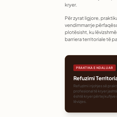
kryer.
Për zyrat ligjore, prakt
vendimmarrje përfaqëson 
plotësisht, ku lëvizshmë
barriera territoriale të
PRAKTIKA E NDALUAR
Refuzimi Territor
Refuzimi i njohjes së prakt
profesional të kryer jasht
është kryer përtej kufijve 
lëvizjes.