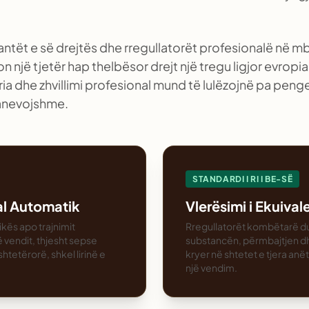
ikantët e së drejtës dhe rregullatorët profesionalë në 
një tjetër hap thelbësor drejt një tregu ligjor evropia
ria dhe zhvillimi profesional mund të lulëzojnë pa pen
 panevojshme.
STANDARDI I RI I BE-SË
ial Automatik
Vlerësimi i Ekuiva
ikës apo trajnimit
Rregullatorët kombëtarë du
ë vendit, thjesht sepse
substancën, përmbajtjen dhe 
shtetërorë, shkel lirinë e
kryer në shtetet e tjera anë
një vendim.