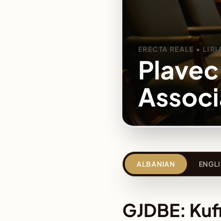
ERECTA REALE • LIRI
Plavec
Associ
ALBANIAN
ENGL
GJDBE: Kuf