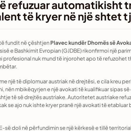
të refuzuar automatikisht t
alent të kryer në një shtet 
 të fundit në çështjen
Plavec kundër Dhomës së Avoka
sisë e Bashkimit Evropian (GJDBE) rikonfirmoi një pari
mi profesional nuk mund të injorohet apo të refuzohet 
ombëtar.
e një të diplomuar austriak në drejtësi, e cila kreu per
, nën mbikëqyrjen e një avokati të kualifikuar sipas së
tje të së drejtës austriake. Autoritetet austriake refuz
ak se ajo nuk ishte kryer pranë një avokati të etabluar b
-së doli në përfundimin se një kërkesë e tillë territoria