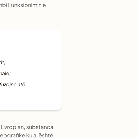
 mbi Funksionimin e
it;
nale;
efuzojnë atë
t Evropian, substanca
eografike ku ai është