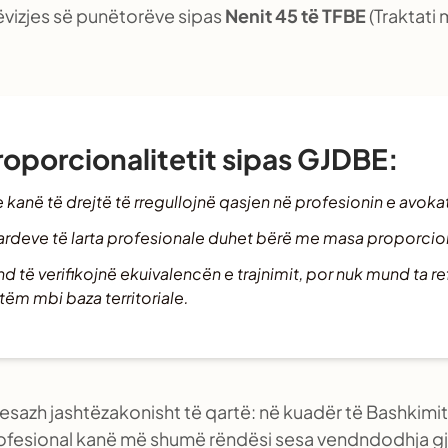
ë lëvizjes së punëtorëve sipas
Nenit 45 të TFBE
(Traktati
Proporcionalitetit sipas GJDBE:
 kanë të drejtë të rregullojnë qasjen në profesionin e avokat
dardeve të larta profesionale duhet bërë me masa proporcio
d të verifikojnë ekuivalencën e trajnimit, por nuk mund ta r
tëm mbi baza territoriale.
mesazh jashtëzakonisht të qartë: në kuadër të Bashkimi
 profesional kanë më shumë rëndësi sesa vendndodhja gj