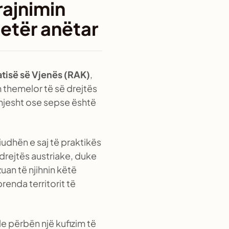
rajnimin
tjetër anëtar
tisë së Vjenës (RAK)
,
m themelor të së drejtës
thjesht ose sepse është
iudhën e saj të praktikës
 drejtës austriake, duke
uan të njihnin këtë
renda territorit të
le përbën një kufizim të