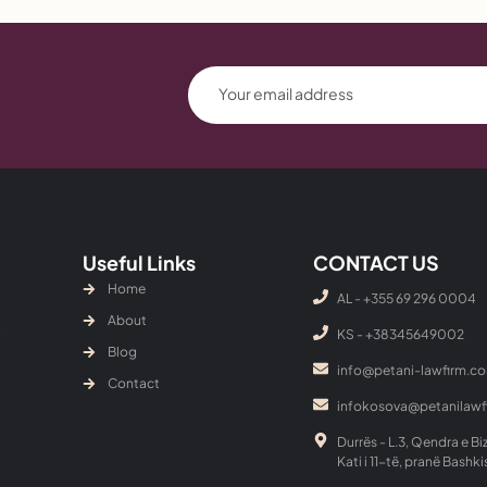
Useful Links
CONTACT US
Home
AL - +355 69 296 0004
About
KS - ‎+38345649002
Blog
info@petani-lawfirm.c
Contact
infokosova@petanilaw
Durrës - L.3, Qendra e Bi
Kati i 11-të, pranë Bashki