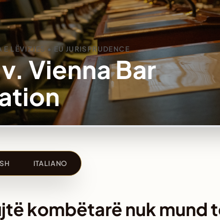
A E LËVIZJES • EU JURISPRUDENCE
 v. Vienna Bar
ation
ISH
ITALIANO
ijtë kombëtarë nuk mund 