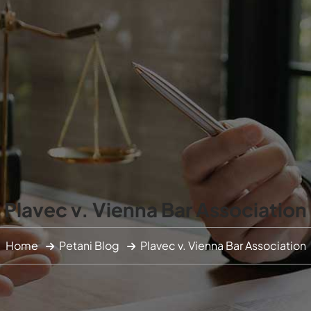
Petani
Contact
Plavec v. Vienna Bar Associat
Plavec v. Vienna Bar Association
Home
Petani Blog
Plavec v. Vienna Bar Association