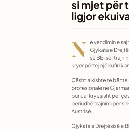
si mjet për 
ligjor ekuiv
N
ë vendimin e saj
Gjykata e Drejtë
së BE-së: trajni
kryer përtej një kufiri k
Çështja kishte të bënte m
profesionale në Gjermani
punuar kryesisht për çësh
periudhë trajnimi për shk
Austrisë.
Gjykata e Drejtësisë e BE