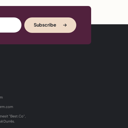
Subscribe
om
firm.com
znesit "Best.Co",
së Durrës.