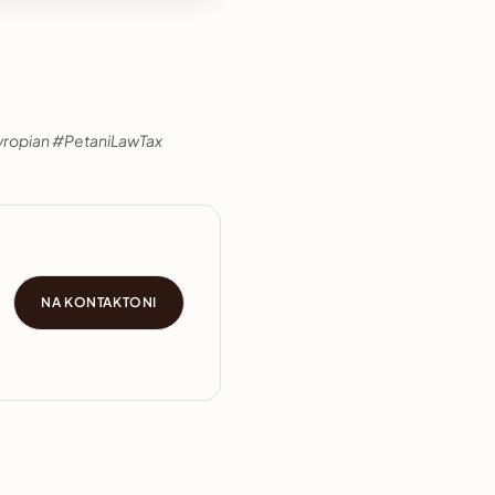
vropian #PetaniLawTax
NA KONTAKTONI