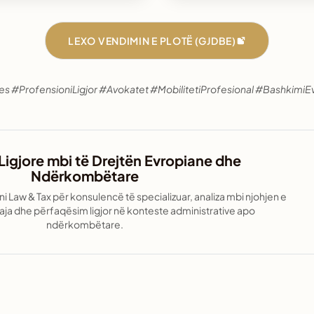
LEXO VENDIMIN E PLOTË (GJDBE)
s #ProfensioniLigjor #Avokatet #MobilitetiProfesional #BashkimiE
Ligjore mbi të Drejtën Evropiane dhe
Ndërkombëtare
 Law & Tax për konsulencë të specializuar, analiza mbi njohjen e
uaja dhe përfaqësim ligjor në konteste administrative apo
ndërkombëtare.