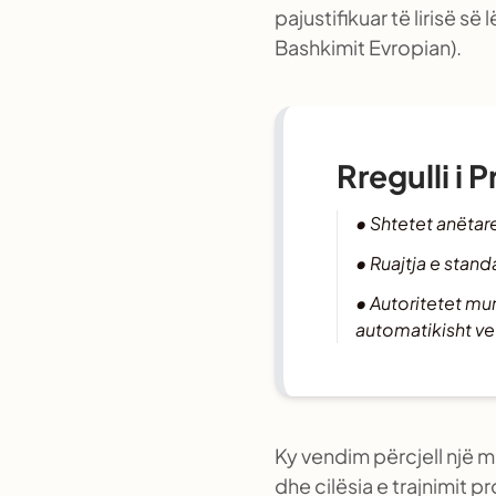
pajustifikuar të lirisë s
Bashkimit Evropian).
Rregulli i 
• Shtetet anëtare
• Ruajtja e stan
• Autoritetet mun
automatikisht ve
Ky vendim përcjell një 
dhe cilësia e trajnimit