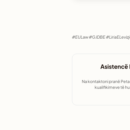
#EULaw #GJDBE #LiriaELevizje
Asistencë 
Na kontaktoni pranë Petani
kualifikimeve të h