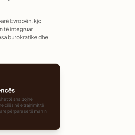
mbarë Evropën, kjo
n të integruar
gesa burokratike dhe
lencës
het të analizojnë
cilësinë e trajnimit të
tare përpara se të marrin