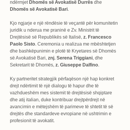
ndërmjet
Dhomës së Avokatisë Durrës
dhe
Dhomës së Avokatisë Bari
.
Kjo ngjarje e një rëndësie të veçantë për komunitetin
juridik u nderua me praninë e Zv. Ministrit të
Drejtësisë së Republikës së Italisë,
z. Francesco
Paolo Sisto
. Ceremonia u realizua me mbështetjen
dhe bashkëpunimin e plotë të Kryetares së Dhomës
së Avokatisë Bari,
znj. Serena Triggiani
, dhe
Sekretarit të Dhomës,
z. Giuseppe Dalfino
.
Ky partneritet strategjik përfaqëson një hap konkret
drejt ndërtimit të një dialogu të hapur dhe të
vazhdueshëm mes sistemit të drejtësisë shqiptare
dhe atij italian, duke kontribuar drejtpërdrejt në
avancimin e mëtejshëm të parimeve të shtetit të së
drejtës dhe standardeve evropiane në ushtrimin e
profesionit të avokatit.