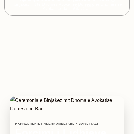
Një eksperiencë e veçantë gjatë ceremonisë së 📋
binjakëzimit të Dhomës Avokatisë Durrës dhe Dhomës së
Avokatisë Bari. 🇦🇱🤝🇮🇹
MARRËDHËNIET NDËRKOMBËTARE • BARI, ITALI
Forcimi i Lidhjeve