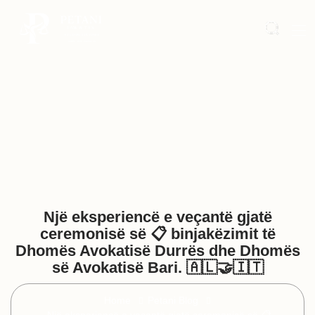
Një eksperiencë e veçantë gjatë
ceremonisë së 📋 binjakëzimit të
Dhomës Avokatisë Durrës dhe Dhomës
së Avokatisë Bari. 🇦🇱🤝🇮🇹
Home
Petani Blog