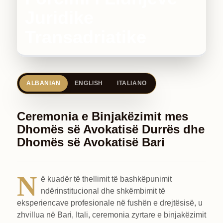
Juridike
Transadriatike
ALBANIAN
ENGLISH
ITALIANO
Ceremonia e Binjakëzimit mes
Dhomës së Avokatisë Durrës dhe
Dhomës së Avokatisë Bari
N
ë kuadër të thellimit të bashkëpunimit
ndërinstitucional dhe shkëmbimit të
eksperiencave profesionale në fushën e drejtësisë, u
zhvillua në Bari, Itali, ceremonia zyrtare e binjakëzimit