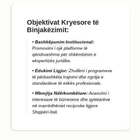
Objektivat Kryesore të
Binjakëzimit:
•
Bashkëpunim Institucional:
Promovimi i një platforme të
qëndrueshme për shkëmbimin e
ekspertizës juridike.
•
Edukimi Ligjor:
Zhvillimi i programeve
të përbashkëta trajnimi dhe ngritja e
standardeve të etikës profesionale.
•
Mbrojtja Ndërkombëtare:
Avancimi i
interesave të bizneseve dhe qytetarëve
në marrëdhëniet reciproke ligjore
Shqipëri-Itali.