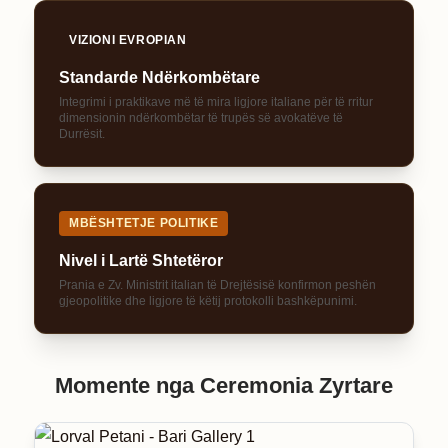
VIZIONI EVROPIAN
Standarde Ndërkombëtare
Integrimi i praktikave më të mira ligjore italiane për të rritur
dimensionin ndërkombëtar të trupës së avokatëve të
Durrësit.
MBËSHTETJE POLITIKE
Nivel i Lartë Shtetëror
Prania e Zv. Ministrit italian të Drejtësisë konfirmon peshën
gjeopolitike dhe ligjore të këtij protokolli bashkëpunimi.
Momente nga Ceremonia Zyrtare