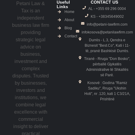
Useful
CONTACT US
Petani Law &
Links
AL - +355 69 296 0004
Tax is an
Home
KS - ‎+38345649002
independent
About
info@petani-lawfirm.com
business law firm
Blog
providing
infokosova@petanilawfirm.com
Contact
strategic legal
Durrës - L.3, Qendra e
Biznesit "Best.Co", Kati i 11-
advice on
të, pranë Bashkisë Durrës.
business,
Tiranë - Rruga "Don Bosko",
investment and
përballë Gjykatës
complex
Administrative të Shkallës
së Parë.
disputes. Trusted
by businesses,
Kosovë : Godina "Ramiz
Sadiku", Rruga "Ukshin
investors and
Hoti", nr .120, kati 1 C3/21A,
institutions, we
Prishtinë
combine legal
excellence with
commercial
insight to deliver
practical