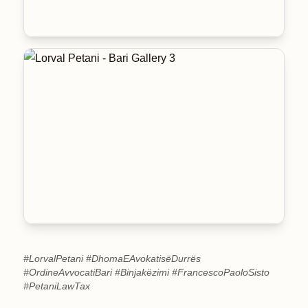
#LorvalPetani #DhomaEAvokatisëDurrës
#OrdineAvvocatiBari #Binjakëzimi #FrancescoPaoloSisto
#PetaniLawTax