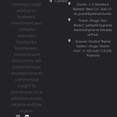
Contact
strategic legal
Durrës - L.3, Qendra e
Biznesit "Best.Co", Kati i 11-
advice on
të, pranë Bashkisë Durrës.
business,
Tiranë - Rruga "Don
investment and
Bosko", përballë Gjykatës
complex
Administrative të Shkallës
disputes.
së Parë.
Trusted by
Kosovë : Godina "Ramiz
Sadiku", Rruga "Ukshin
businesses,
Hoti", nr .120, kati 1 C3/21A,
investors and
Prishtinë
institutions, we
combine legal
excellence with
commercial
insight to
deliver practical
solutions across
Albania and the
region.