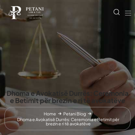
Dhoma e Avokatisë Durrës: Ceremonia
e Betimit për brezin e ri të avokatëve
Home
Petani Blog
Dhoma e Avokatisë Durrës: Ceremonia e Betimit për
brezin e ri të avokatëve