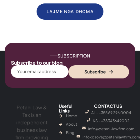
LAJME NGA DHOMA
SUBSCRIPTION
Subscribe to our blog
Subscribe
Useful
CONTACT US
Petani Law &
Links
AL - +355 69 296 0004
Tax is an
Home
KS - ‎+38345649002
independent
About
business law
info@petani-lawfirm.com
Blog
firm providing
infokosova@petanilawfirm.com