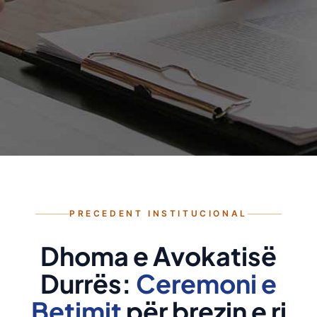
PRECEDENT INSTITUCIONAL
Dhoma e Avokatisë
Durrës:
Ceremoni e
Betimit
për brezin e ri