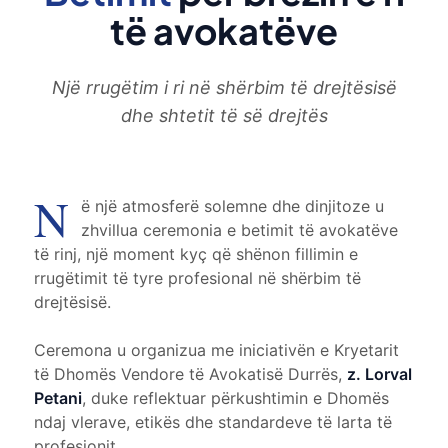
të avokatëve
Një rrugëtim i ri në shërbim të drejtësisë
dhe shtetit të së drejtës
N
ë një atmosferë solemne dhe dinjitoze u
zhvillua ceremonia e betimit të avokatëve
të rinj, një moment kyç që shënon fillimin e
rrugëtimit të tyre profesional në shërbim të
drejtësisë.
Ceremona u organizua me iniciativën e Kryetarit
të Dhomës Vendore të Avokatisë Durrës,
z. Lorval
Petani
, duke reflektuar përkushtimin e Dhomës
ndaj vlerave, etikës dhe standardeve të larta të
profesionit.