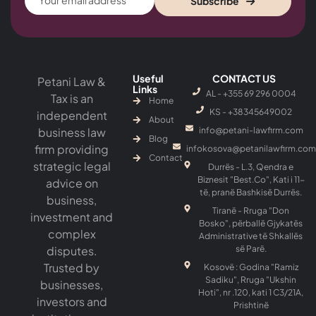
Subscribe
Useful
CONTACT US
Petani Law &
Links
AL - +355 69 296 0004
Tax is an
Home
KS - ‎+38345649002
independent
About
business law
info@petani-lawfirm.com
Blog
firm providing
infokosova@petanilawfirm.com
Contact
strategic legal
Durrës - L.3, Qendra e
Biznesit "Best.Co", Kati i 11-
advice on
të, pranë Bashkisë Durrës.
business,
Tiranë - Rruga "Don
investment and
Bosko", përballë Gjykatës
complex
Administrative të Shkallës
disputes.
së Parë.
Trusted by
Kosovë : Godina "Ramiz
Sadiku", Rruga "Ukshin
businesses,
Hoti", nr .120, kati 1 C3/21A,
investors and
Prishtinë