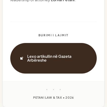
leadership of attorney
Lorval Petani
.
BURIMI I LAJMIT
Lexo artikullin në Gazeta
Arbëreshe
PETANI LAW & TAX • 2026