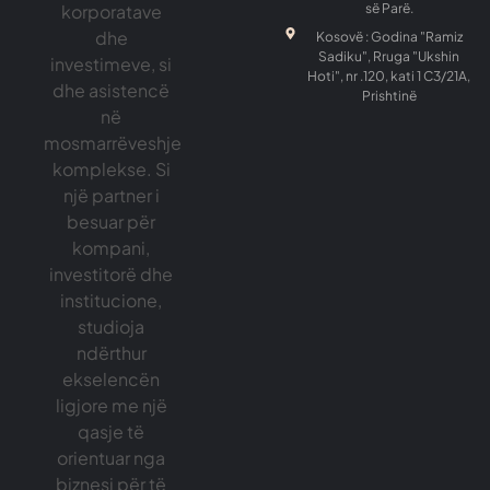
çështje të
Administrative të Shkallës
korporatave
së Parë.
dhe
Kosovë : Godina "Ramiz
Sadiku", Rruga "Ukshin
investimeve, si
Hoti", nr .120, kati 1 C3/21A,
dhe asistencë
Prishtinë
në
mosmarrëveshje
komplekse. Si
një partner i
besuar për
kompani,
investitorë dhe
institucione,
studioja
ndërthur
ekselencën
ligjore me një
qasje të
orientuar nga