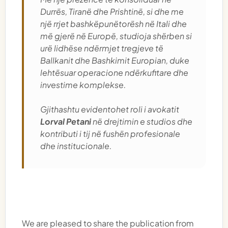
Me një prezencë të konsoliduar në
Durrës, Tiranë dhe Prishtinë, si dhe me
një rrjet bashkëpunëtorësh në Itali dhe
më gjerë në Europë, studioja shërben si
urë lidhëse ndërmjet tregjeve të
Ballkanit dhe Bashkimit Europian, duke
lehtësuar operacione ndërkufitare dhe
investime komplekse.
Gjithashtu evidentohet roli i avokatit
Lorval Petani
në drejtimin e studios dhe
kontributi i tij në fushën profesionale
dhe institucionale.