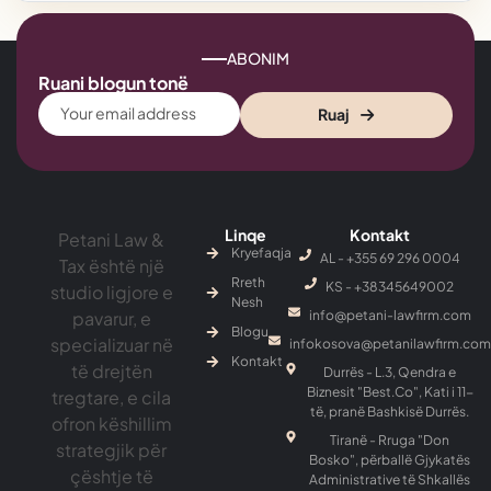
ABONIM
Ruani blogun tonë
Ruaj
Linqe
Kontakt
Petani Law &
Kryefaqja
AL - +355 69 296 0004
Tax është një
Rreth
KS - ‎+38345649002
studio ligjore e
Nesh
pavarur, e
info@petani-lawfirm.com
Blogu
specializuar në
infokosova@petanilawfirm.com
Kontakt
të drejtën
Durrës - L.3, Qendra e
Biznesit "Best.Co", Kati i 11-
tregtare, e cila
të, pranë Bashkisë Durrës.
ofron këshillim
Tiranë - Rruga "Don
strategjik për
Bosko", përballë Gjykatës