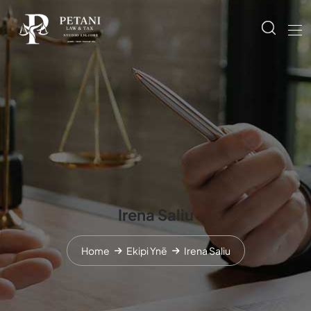
Irena Saliu
Home
Ekipi Ynë
Irena Saliu