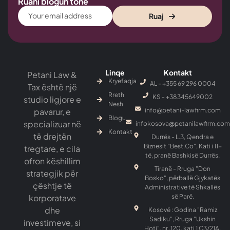
Ruani blogun tonë
Ruaj
Linqe
Kontakt
Petani Law &
Kryefaqja
AL - +355 69 296 0004
Tax është një
Rreth
KS - ‎+38345649002
studio ligjore e
Nesh
pavarur, e
info@petani-lawfirm.com
Blogu
specializuar në
infokosova@petanilawfirm.com
Kontakt
të drejtën
Durrës - L.3, Qendra e
Biznesit "Best.Co", Kati i 11-
tregtare, e cila
të, pranë Bashkisë Durrës.
ofron këshillim
Tiranë - Rruga "Don
strategjik për
Bosko", përballë Gjykatës
çështje të
Administrative të Shkallës
korporatave
së Parë.
dhe
Kosovë : Godina "Ramiz
Sadiku", Rruga "Ukshin
investimeve, si
Hoti", nr .120, kati 1 C3/21A,