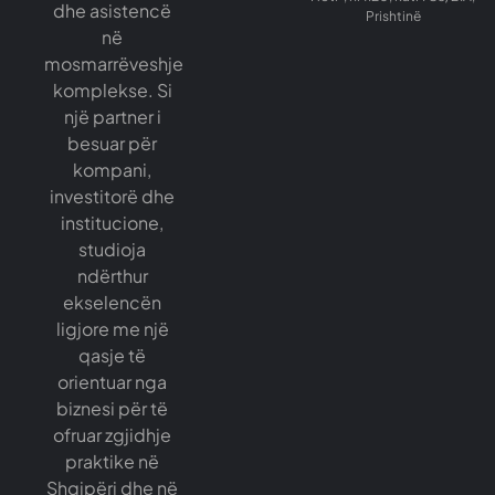
dhe asistencë
Prishtinë
në
mosmarrëveshje
komplekse. Si
një partner i
besuar për
kompani,
investitorë dhe
institucione,
studioja
ndërthur
ekselencën
ligjore me një
qasje të
orientuar nga
biznesi për të
ofruar zgjidhje
praktike në
Shqipëri dhe në