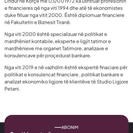
Lindur në Korçë më 03/01/1972 ka ushtruar profesionin
e financieres që nga viti 1994 dhe atë të ekonomistes
duke filluar nga vitit 2000. Është diplomuar financiere
në Fakultetin e Biznesit Tiranë.
Nga viti 2000 është specializuar në politikat e
mardhëniet kontabile, eksperte e ligjit tatimor e
mardhënieve me organet Tatimore, analizave e
konsulencave për proçedurat bankare.
Nga viti 2019 e në vazhdim është ekspertë finaciare për
politikat e konsulencat financiare , politikat bankare e
analizat ekonomiko ligjore të klientëve të Studio Ligjore
Petani.
ABONIM