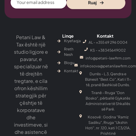
Ruaj
Linqe
Kontakt
Petani Law &
Kryefaqja
AL - +355 69 296 0004
Tax është një
Rreth
KS - ‎+38345649002
studio ligjore e
Nesh
pavarur, e
info@petani-lawfirm.com
Blogu
specializuar në
infokosova@petanilawfirm.com
Kontakt
të drejtën
Durrës - L.3, Qendra e
Biznesit "Best.Co", Kati i 11-
tregtare, e cila
të, pranë Bashkisë Durrës.
ofron këshillim
Tiranë - Rruga "Don
strategjik për
Bosko", përballë Gjykatës
çështje të
Administrative të Shkallës
korporatave
së Parë.
dhe
Kosovë : Godina "Ramiz
Sadiku", Rruga "Ukshin
investimeve, si
Hoti", nr .120, kati 1 C3/21A,
dhe asistencë
Prishtinë