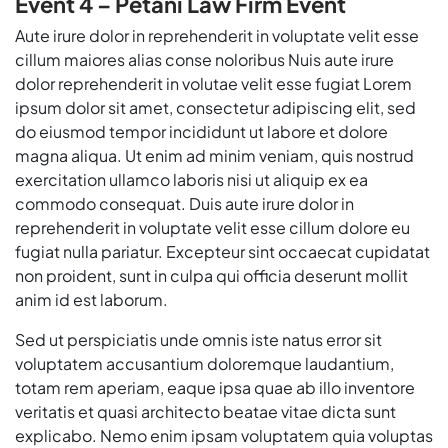
Event 4 – Petani Law Firm Event
Aute irure dolor in reprehenderit in voluptate velit esse
cillum maiores alias conse noloribus Nuis aute irure
dolor reprehenderit in volutae velit esse fugiat Lorem
ipsum dolor sit amet, consectetur adipiscing elit, sed
do eiusmod tempor incididunt ut labore et dolore
magna aliqua. Ut enim ad minim veniam, quis nostrud
exercitation ullamco laboris nisi ut aliquip ex ea
commodo consequat. Duis aute irure dolor in
reprehenderit in voluptate velit esse cillum dolore eu
fugiat nulla pariatur. Excepteur sint occaecat cupidatat
non proident, sunt in culpa qui officia deserunt mollit
anim id est laborum.
Sed ut perspiciatis unde omnis iste natus error sit
voluptatem accusantium doloremque laudantium,
totam rem aperiam, eaque ipsa quae ab illo inventore
veritatis et quasi architecto beatae vitae dicta sunt
explicabo. Nemo enim ipsam voluptatem quia voluptas