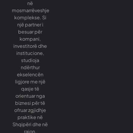
në
mosmarrëveshje
komplekse. Si
një partner i
besuar për
kompani,
investitorë dhe
institucione,
studioja
ndërthur
ekselencën
ligjore me një
qasje të
orientuar nga
biznesi për të
ofruar zgjidhje
praktike në
Shqipëri dhe në
rajon.